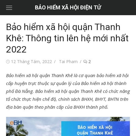
Chuyển
BẢO HIỂM XÃ HỘI ĐIỆN TỬ
tới
nội
Bảo hiểm xã hội quận Thanh
dung
Khê: Thông tin lên hệ mới nhất
2022
Đăng
Tác
12 Tháng Tám, 2022
Tai Pham
2
vào
giả
Bảo hiểm xã hội quận Thanh Khê là cơ quan bảo hiểm xã hội
cấp huyện trực thuộc sự quản lý của Bảo hiểm xã hội thành
phố Đà Nẵng. Bảo hiểm xã hội quận Thanh Khê có chức năng
tổ chức thực hiện chế độ, chính sách BHXH, BHYT, BHTN trên
địa bàn quận theo phân cấp của BHXH thành phố.