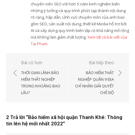
chuyên viên SEO với hơn 5 năm kinh nghiệm biến
những ý tưởng và quy trình phức tạp thành nội dung
rõ ràng, hấp dẫn. Lĩnh vực chuyên môn của anh bao
gồm SEO, sản xuất nội dung, thiết kế Media hỗ trợ bởi
AI và xây dựng quy trình biên tập có khả năng mở rộng
mà không làm giảm chất lượng.
Xem tất cả bài viết của
Tai Pham
Điều
Bài cũ hơn
Bài tiếp theo
hướng
THỜI GIAN LÃNH BẢO
BẢO HIỂM THẤT
bài
HIỂM THẤT NGHIỆP
NGHIỆP QUẬN 9 ĐỊA
TRONG KHOẢNG BAO
CHỈ NHẬN GIẢI QUYẾT
viết
LÂU?
CHẾ ĐỘ
2 Trả lời “
Bảo hiểm xã hội quận Thanh Khê: Thông
tin lên hệ mới nhất 2022
”