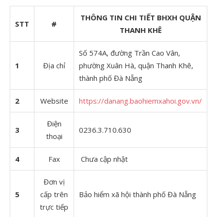
THÔNG TIN CHI TIẾT BHXH QUẬN
STT
#
THANH KHÊ
Số 574A, đường Trần Cao Vân,
1
Địa chỉ
phường Xuân Hà, quận Thanh Khê,
thành phố Đà Nẵng
2
Website
https://danang.baohiemxahoi.gov.vn/
Điện
3
0236.3.710.630
thoại
4
Fax
Chưa cập nhật
Đơn vị
5
cấp trên
Bảo hiểm xã hội thành phố Đà Nẵng
trực tiếp