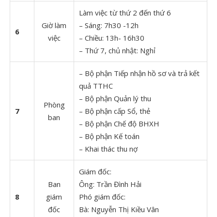
Làm việc từ thứ 2 đến thứ 6
Giờ làm
– Sáng: 7h30 -12h
6
việc
– Chiều: 13h- 16h30
– Thứ 7, chủ nhật: Nghỉ
– Bộ phận Tiếp nhận hồ sơ và trả kết
quả TTHC
– Bộ phận Quản lý thu
Phòng
7
– Bộ phận cấp Sổ, thẻ
ban
– Bộ phận Chế độ BHXH
– Bộ phận Kế toán
– Khai thác thu nợ
Giám đốc:
Ban
Ông: Trần Đình Hải
8
giám
Phó giám đốc:
đốc
Bà: Nguyễn Thị Kiều Vân