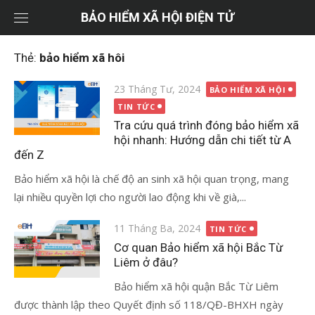
Chuyển
BẢO HIỂM XÃ HỘI ĐIỆN TỬ
tới
nội
Thẻ:
bảo hiểm xã hôi
dung
Đăng
23 Tháng Tư, 2024
BẢO HIỂM XÃ HỘI
vào
TIN TỨC
Tra cứu quá trình đóng bảo hiểm xã
hội nhanh: Hướng dẫn chi tiết từ A
đến Z
Bảo hiểm xã hội là chế độ an sinh xã hội quan trọng, mang
lại nhiều quyền lợi cho người lao động khi về già,...
Đăng
11 Tháng Ba, 2024
TIN TỨC
vào
Cơ quan Bảo hiểm xã hội Bắc Từ
Liêm ở đâu?
Bảo hiểm xã hội quận Bắc Từ Liêm
được thành lập theo Quyết định số 118/QĐ-BHXH ngày