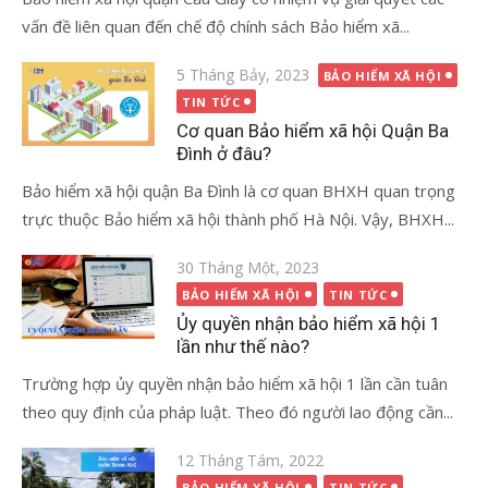
vấn đề liên quan đến chế độ chính sách Bảo hiểm xã...
Đăng
5 Tháng Bảy, 2023
BẢO HIỂM XÃ HỘI
vào
TIN TỨC
Cơ quan Bảo hiểm xã hội Quận Ba
Đình ở đâu?
Bảo hiểm xã hội quận Ba Đình là cơ quan BHXH quan trọng
trực thuộc Bảo hiểm xã hội thành phố Hà Nội. Vậy, BHXH...
Đăng
30 Tháng Một, 2023
vào
BẢO HIỂM XÃ HỘI
TIN TỨC
Ủy quyền nhận bảo hiểm xã hội 1
lần như thế nào?
Trường hợp ủy quyền nhận bảo hiểm xã hội 1 lần cần tuân
theo quy định của pháp luật. Theo đó người lao động cần...
Đăng
12 Tháng Tám, 2022
vào
BẢO HIỂM XÃ HỘI
TIN TỨC