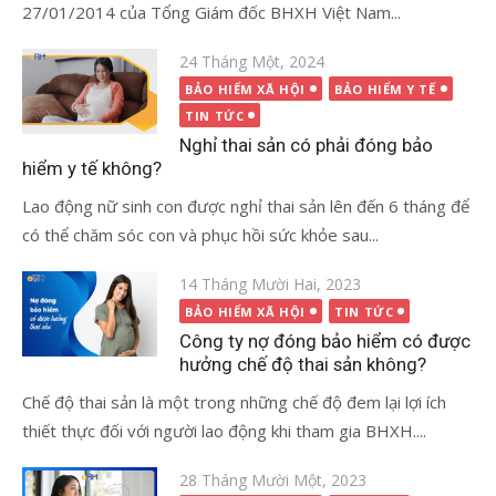
27/01/2014 của Tổng Giám đốc BHXH Việt Nam...
Đăng
24 Tháng Một, 2024
vào
BẢO HIỂM XÃ HỘI
BẢO HIỂM Y TẾ
TIN TỨC
Nghỉ thai sản có phải đóng bảo
hiểm y tế không?
Lao động nữ sinh con được nghỉ thai sản lên đến 6 tháng để
có thể chăm sóc con và phục hồi sức khỏe sau...
Đăng
14 Tháng Mười Hai, 2023
vào
BẢO HIỂM XÃ HỘI
TIN TỨC
Công ty nợ đóng bảo hiểm có được
hưởng chế độ thai sản không?
Chế độ thai sản là một trong những chế độ đem lại lợi ích
thiết thực đối với người lao động khi tham gia BHXH....
Đăng
28 Tháng Mười Một, 2023