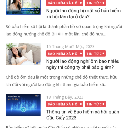
vào
BẢO HIỂM XÃ HỘI
TIN TỨC
Người lao động bị mất sổ bảo hiểm
xã hội làm lại ở đâu?
Sổ bảo hiểm xã hội là thành phần hồ sơ quan trọng khi người
lao động hưởng chế độ BHXH một lần, chế độ hưu...
Đăng
15 Tháng Mười Một, 2023
vào
BẢO HIỂM XÃ HỘI
TIN TỨC
Người lao động nghỉ ốm bao nhiêu
ngày thì công ty phải báo giảm?
Chế độ ốm đau là một trong những chế độ thiết thực, hữu
ích đối với người lao động khi tham gia bảo hiểm xã...
Đăng
18 Tháng Bảy, 2023
vào
BẢO HIỂM XÃ HỘI
TIN TỨC
Thông tin về Bảo hiểm xã hội quận
Cầu Giấy 2023
Bảo hiểm xã hội quận Cầu Giấy có nhiệm vụ giải quyết các