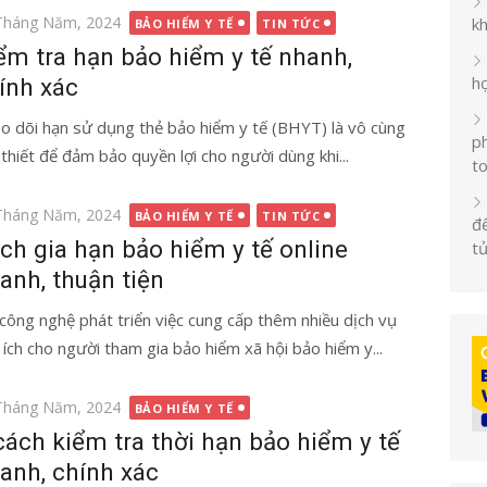
g
Tháng Năm, 2024
k
BẢO HIỂM Y TẾ
TIN TỨC
ểm tra hạn bảo hiểm y tế nhanh,
h
ính xác
o dõi hạn sử dụng thẻ bảo hiểm y tế (BHYT) là vô cùng
ph
 thiết để đảm bảo quyền lợi cho người dùng khi...
t
g
Tháng Năm, 2024
BẢO HIỂM Y TẾ
TIN TỨC
đế
ch gia hạn bảo hiểm y tế online
t
anh, thuận tiện
 công nghệ phát triển việc cung cấp thêm nhiều dịch vụ
n ích cho người tham gia bảo hiểm xã hội bảo hiểm y...
g
Tháng Năm, 2024
BẢO HIỂM Y TẾ
cách kiểm tra thời hạn bảo hiểm y tế
anh, chính xác