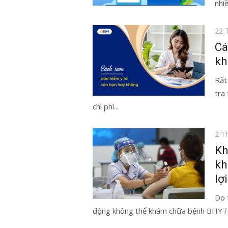
nhi
Đăn
22 
vào
Cá
kh
Rất
tra
chi phí...
Đăn
2 T
vào
Kh
kh
lợ
Do 
động không thể khám chữa bệnh BHYT tạ