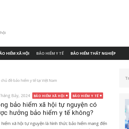
 hội
ẢO HIỂM XÃ HỘI
BẢO HIỂM Y TẾ
BẢO HIỂM THẤT NGHIỆP
T
 chủ đề bảo hiểm y tế tại Việt Nam
g
Tháng Bảy, 2024
BẢO HIỂM XÃ HỘI
BẢO HIỂM Y TẾ
ng bảo hiểm xã hội tự nguyện có
ợc hưởng bảo hiểm y tế không?
 hiểm xã hội tự nguyện là hình thức bảo hiểm mang đến