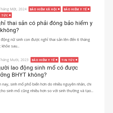
g
Tháng Một, 2024
BẢO HIỂM XÃ HỘI
BẢO HIỂM Y TẾ
N TỨC
hỉ thai sản có phải đóng bảo hiểm y
 không?
 động nữ sinh con được nghỉ thai sản lên đến 6 tháng
 khỏe sau...
g
Tháng Mười, 2023
BẢO HIỂM Y TẾ
TIN TỨC
ười lao động sinh mổ có được
ởng BHYT không?
n nay, sinh mổ phổ biến hơn do nhiều nguyên nhân, chi
 cho sinh mổ cũng nhiều hơn so với sinh thường và tạo...