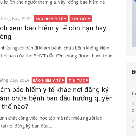
ều lợi ích cho người tham gia. Vậy, đóng bảo hiểm xã...
g
Tháng Bảy, 2024
BẢO HIỂM Y TẾ
TIN TỨC
ch xem bảo hiểm y tế còn hạn hay
ông
 nhiều người dân đi khám bệnh, chữa bệnh không kiểm
 thời hạn của thẻ BHYT dẫn đến không được thanh toán
B
g
háng Bảy, 2024
BẢO HIỂM Y TẾ
TIN TỨC
ám bảo hiểm y tế khác nơi đăng ký
th
ám chữa bệnh ban đầu hưởng quyền
i thế nào?
đi
tính chất công việc, học tập mà rất nhiều người lao
i nơi đăng ký ban đầu....
đ