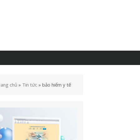
rang chủ
»
Tin tức
»
bảo hiểm y tế