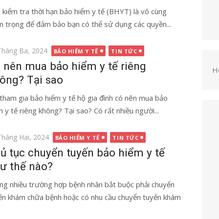
c kiểm tra thời hạn bảo hiểm y tế (BHYT) là vô cùng
n trọng để đảm bảo bạn có thể sử dụng các quyền...
g
Tháng Ba, 2024
BẢO HIỂM Y TẾ
TIN TỨC
 nên mua bảo hiểm y tế riêng
H
ông? Tại sao
 tham gia bảo hiểm y tế hộ gia đình có nên mua bảo
m y tế riêng không? Tại sao? Có rất nhiều người...
g
Tháng Hai, 2024
BẢO HIỂM Y TẾ
TIN TỨC
ủ tục chuyển tuyến bảo hiểm y tế
ư thế nào?
ng nhiều trường hợp bệnh nhân bắt buộc phải chuyển
ến khám chữa bệnh hoặc có nhu cầu chuyển tuyến khám