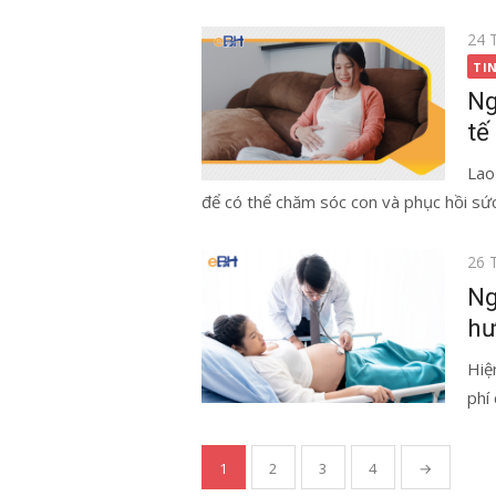
Đăn
24 
vào
TI
Ng
tế
Lao
để có thể chăm sóc con và phục hồi sức
Đăn
26 
vào
Ng
hư
Hiệ
phí
Điều
1
2
3
4
→
hướng