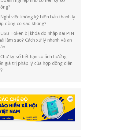
Doanh nghiệp nhỏ có nên ký số
hông?
Nghỉ việc không ký biên bản thanh lý
ợp đồng có sao không?
USB Token bị khóa do nhập sai PIN
ải làm sao? Cách xử lý nhanh và an
oàn
Chữ ký số hết hạn có ảnh hưởng
n giá trị pháp lý của hợp đồng điện
ử?