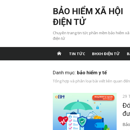
Chuyển
BẢO HIỂM XÃ HỘI
tới
nội
ĐIỆN TỬ
dung
Chuyên trang tin tức phần mềm bảo hiểm xã
điện tử
TIN TỨC
BHXH ĐIỆN TỬ
B
Danh mục:
bảo hiểm y tế
Tổng hợp và phân loại bài viết liên quan đến
Đăn
29 
vào
Đó
đư
Bảo