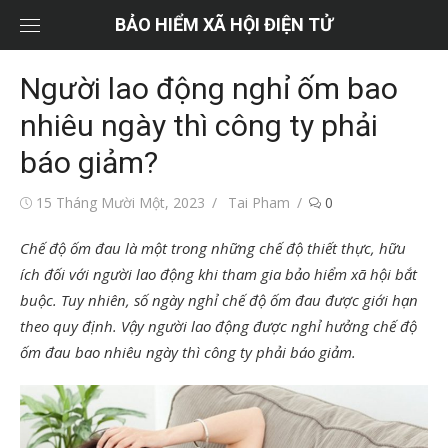
Chuyển
BẢO HIỂM XÃ HỘI ĐIỆN TỬ
tới
nội
Người lao động nghỉ ốm bao
dung
nhiêu ngày thì công ty phải
báo giảm?
Đăng
Tác
15 Tháng Mười Một, 2023
Tai Pham
0
vào
giả
Chế độ ốm đau là một trong những chế độ thiết thực, hữu
ích đối với người lao động khi tham gia bảo hiểm xã hội bắt
buộc. Tuy nhiên, số ngày nghỉ chế độ ốm đau được giới hạn
theo quy định. Vậy người lao động được nghỉ hưởng chế độ
ốm đau bao nhiêu ngày thì công ty phải báo giảm.