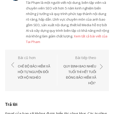
Tài Phạm là một người viết nội dung, biên tập viên và
chuyên viên SEO với hơn 5 năm kinh nghiệm biến
những ý tưởng và quy trình phức tạp thành nội dung
rõ ràng, hấp dẫn. Lĩnh vực chuyên môn của anh bao
gồm SEO, sản xuất nội dung, thiết kế Media hỗ trợ bởi
AI và xây dựng quy trình biên tập có khả năng mở rộng
mà không làm giảm chất lượng.
Xem tất cả bài viết của
Tai Pham
Điều
Bài cũ hơn
Bài tiếp theo
hướng
CHẾ ĐỘ BẢO HIỂM XÃ
QUY ĐỊNH BAO NHIÊU
bài
HỘI TỰ NGUYỆN ĐỐI
TUỔI THÌ HẾT TUỔI
VỚI HỘ NGHÈO
ĐÓNG BẢO HIỂM XÃ
viết
HỘI?
Trả lời
Email của bạn sẽ không được hiển thị công khai.
Các trường