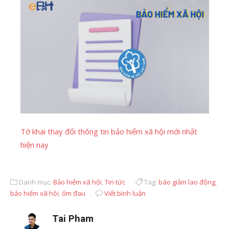
Tờ khai thay đổi thông tin bảo hiểm xã hội mới nhất
hiện nay
Danh mục:
Bảo hiểm xã hội
,
Tin tức
Tag:
báo giảm lao động
,
bảo hiểm xã hôi
,
ốm đau
Viết bình luận
Tai Pham