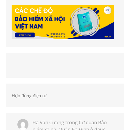
Hợp đồng điện tử
Hà Văn Cương
trong
Cơ quan Bảo
hiểm xã hội Quận Ba Đình ở đâu?