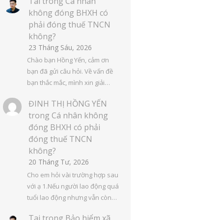
Tai
trong
Cá nhân
không đóng BHXH có
phải đóng thuế TNCN
không?
23 Tháng Sáu, 2026
Chào bạn Hồng Yến, cảm ơn
bạn đã gửi câu hỏi. Về vấn đề
bạn thắc mắc, mình xin giải…
ĐINH THỊ HỒNG YẾN
trong
Cá nhân không
đóng BHXH có phải
đóng thuế TNCN
không?
20 Tháng Tư, 2026
Cho em hỏi vài trường hợp sau
với ạ 1.Nếu người lao động quá
tuổi lao động nhưng vẫn còn…
Tai
trong
Bảo hiểm xã