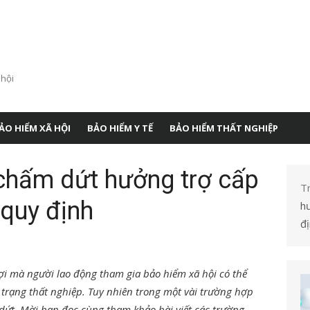
 hội
ẢO HIỂM XÃ HỘI
BẢO HIỂM Y TẾ
BẢO HIỂM THẤT NGHIỆP
chấm dứt hưởng trợ cấp
T
 quy định
h
đ
0
lợi mà người lao động tham gia bảo hiểm xã hội có thể
trạng thất nghiệp. Tuy nhiên trong một vài trường hợp
dứt. Mời bạn đọc cùng tham khảo bài viết các trường