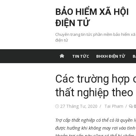
Chuyển
BẢO HIỂM XÃ HỘI
tới
nội
ĐIỆN TỬ
dung
Chuyên trang tin tức phần mềm bảo hiểm xã
điện tử
TIN TỨC
BHXH ĐIỆN TỬ
B
Các trường hợp 
thất nghiệp theo
Đăng
Tác
27 Tháng Tư, 2020
Tai Pham
vào
giả
Trợ cấp thất nghiệp có thể có là quyền 
được hưởng khi không may rơi vào tình 
khoản trợ cấp này cũng có thể bị chấm 