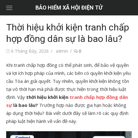
Chuyển
BẢO HIỂM XÃ HỘI ĐIỆN TỬ
tới
nội
Thời hiệu khởi kiện tranh chấp
dung
hợp đồng dân sự là bao lâu?
Đăng
Tác
6 Tháng Bảy, 2026
admin
0
vào
giả
Khi tranh chấp hợp đồng có thể phát sinh, để bảo vệ quyền
và lợi ích hợp pháp của mình, các bên có quyền khởi kiện yêu
cầu Tòa án giải quyết. Tuy nhiên, quyền khởi kiện không tồn
tại vô thời hạn mà phải được thực hiện trong thời hiệu luật
định. Vậy
thời hiệu khởi kiện
tranh chấp hợp đồng dân
sự
là bao lâu?
Trường hợp nào được gia hạn hoặc không
áp dụng thời hiệu? Bài viết dưới đây sẽ làm rõ các quy định
pháp luật hiện hành về vấn đề này.