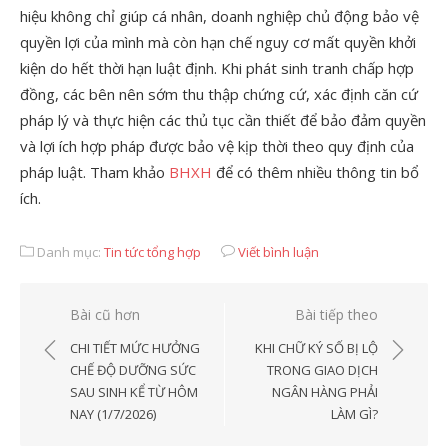
hiệu không chỉ giúp cá nhân, doanh nghiệp chủ động bảo vệ
quyền lợi của mình mà còn hạn chế nguy cơ mất quyền khởi
kiện do hết thời hạn luật định. Khi phát sinh tranh chấp hợp
đồng, các bên nên sớm thu thập chứng cứ, xác định căn cứ
pháp lý và thực hiện các thủ tục cần thiết để bảo đảm quyền
và lợi ích hợp pháp được bảo vệ kịp thời theo quy định của
pháp luật. Tham khảo
BHXH
để có thêm nhiều thông tin bổ
ích.
Danh mục:
Tin tức tổng hợp
Viết bình luận
Điều
Bài cũ hơn
Bài tiếp theo
hướng
CHI TIẾT MỨC HƯỞNG
KHI CHỮ KÝ SỐ BỊ LỘ
bài
CHẾ ĐỘ DƯỠNG SỨC
TRONG GIAO DỊCH
SAU SINH KỂ TỪ HÔM
NGÂN HÀNG PHẢI
viết
NAY (1/7/2026)
LÀM GÌ?