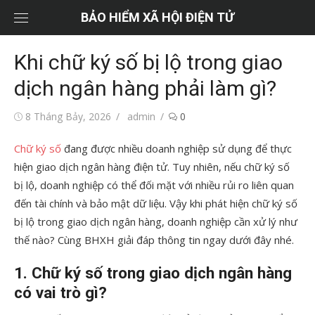
Chuyển
BẢO HIỂM XÃ HỘI ĐIỆN TỬ
tới
nội
Khi chữ ký số bị lộ trong giao
dung
dịch ngân hàng phải làm gì?
Đăng
Tác
8 Tháng Bảy, 2026
admin
0
vào
giả
Chữ ký số
đang được nhiều doanh nghiệp sử dụng để thực
hiện giao dịch ngân hàng điện tử. Tuy nhiên, nếu chữ ký số
bị lộ, doanh nghiệp có thể đối mặt với nhiều rủi ro liên quan
đến tài chính và bảo mật dữ liệu. Vậy khi phát hiện chữ ký số
bị lộ trong giao dịch ngân hàng, doanh nghiệp cần xử lý như
thế nào? Cùng BHXH giải đáp thông tin ngay dưới đây nhé.
1.
Chữ ký số trong giao dịch ngân hàng
có vai trò gì?