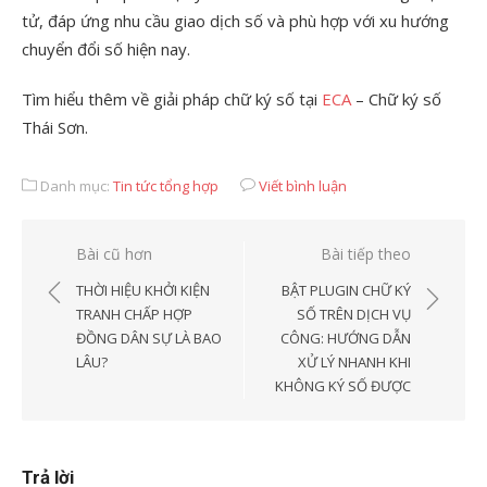
tử, đáp ứng nhu cầu giao dịch số và phù hợp với xu hướng
chuyển đổi số hiện nay.
Tìm hiểu thêm về giải pháp chữ ký số tại
ECA
– Chữ ký số
Thái Sơn.
Danh mục:
Tin tức tổng hợp
Viết bình luận
Điều
Bài cũ hơn
Bài tiếp theo
hướng
THỜI HIỆU KHỞI KIỆN
BẬT PLUGIN CHỮ KÝ
bài
TRANH CHẤP HỢP
SỐ TRÊN DỊCH VỤ
ĐỒNG DÂN SỰ LÀ BAO
CÔNG: HƯỚNG DẪN
viết
LÂU?
XỬ LÝ NHANH KHI
KHÔNG KÝ SỐ ĐƯỢC
Trả lời