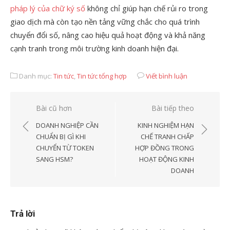
pháp lý của chữ ký số
không chỉ giúp hạn chế rủi ro trong
giao dịch mà còn tạo nền tảng vững chắc cho quá trình
chuyển đổi số, nâng cao hiệu quả hoạt động và khả năng
cạnh tranh trong môi trường kinh doanh hiện đại.
Danh mục:
Tin tức
,
Tin tức tổng hợp
Viết bình luận
Điều
Bài cũ hơn
Bài tiếp theo
hướng
DOANH NGHIỆP CẦN
KINH NGHIỆM HẠN
bài
CHUẨN BỊ GÌ KHI
CHẾ TRANH CHẤP
CHUYỂN TỪ TOKEN
HỢP ĐỒNG TRONG
viết
SANG HSM?
HOẠT ĐỘNG KINH
DOANH
Trả lời