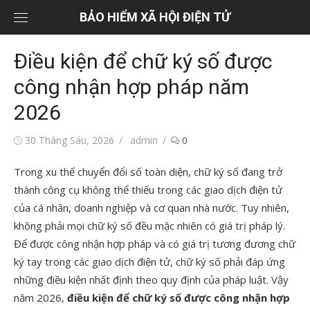
Chuyển
BẢO HIỂM XÃ HỘI ĐIỆN TỬ
tới
nội
Điều kiện để chữ ký số được
dung
công nhận hợp pháp năm
2026
Đăng
Tác
30 Tháng Sáu, 2026
admin
0
vào
giả
Trong xu thế chuyển đổi số toàn diện, chữ ký số đang trở
thành công cụ không thể thiếu trong các giao dịch điện tử
của cá nhân, doanh nghiệp và cơ quan nhà nước. Tuy nhiên,
không phải mọi chữ ký số đều mặc nhiên có giá trị pháp lý.
Để được công nhận hợp pháp và có giá trị tương đương chữ
ký tay trong các giao dịch điện tử, chữ ký số phải đáp ứng
những điều kiện nhất định theo quy định của pháp luật. Vậy
năm 2026,
điều kiện để chữ ký số được công nhận hợp