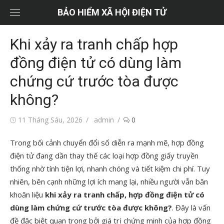
Chuyển
BẢO HIỂM XÃ HỘI ĐIỆN TỬ
tới
nội
Khi xảy ra tranh chấp hợp
dung
đồng điện tử có dùng làm
chứng cứ trước tòa được
không?
Đăng
Tác
11 Tháng Sáu, 2026
admin
0
vào
giả
Trong bối cảnh chuyển đổi số diễn ra mạnh mẽ, hợp đồng
điện tử đang dần thay thế các loại hợp đồng giấy truyền
thống nhờ tính tiện lợi, nhanh chóng và tiết kiệm chi phí. Tuy
nhiên, bên cạnh những lợi ích mang lại, nhiều người vẫn băn
khoăn liệu
khi xảy ra tranh chấp, hợp đồng điện tử có
dùng làm chứng cứ trước tòa được không?
. Đây là vấn
đề đặc biệt quan trọng bởi giá trị chứng minh của hợp đồng