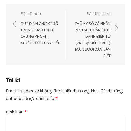
Điều
Bài cũ hơn
Bài tiếp theo
hướng
QUY ĐỊNH CHỮ KÝ SỐ
CHỮ KÝ SỐ CÁ NHÂN
bài
TRONG GIAO DỊCH
VÀ TÀI KHOẢN ĐỊNH
CHỨNG KHOÁN:
DANH ĐIỆN TỬ
viết
NHỮNG ĐIỀU CẦN BIẾT
(VNEID): MỐI LIÊN HỆ
MÀ NGƯỜI DÂN CẦN
BIẾT
Trả lời
Email của bạn sẽ không được hiển thị công khai.
Các trường
bắt buộc được đánh dấu
*
Bình luận
*