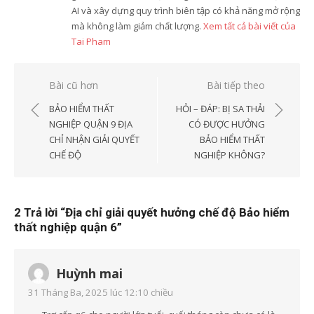
AI và xây dựng quy trình biên tập có khả năng mở rộng
mà không làm giảm chất lượng.
Xem tất cả bài viết của
Tai Pham
Điều
Bài cũ hơn
Bài tiếp theo
hướng
BẢO HIỂM THẤT
HỎI – ĐÁP: BỊ SA THẢI
bài
NGHIỆP QUẬN 9 ĐỊA
CÓ ĐƯỢC HƯỞNG
CHỈ NHẬN GIẢI QUYẾT
BẢO HIỂM THẤT
viết
CHẾ ĐỘ
NGHIỆP KHÔNG?
2 Trả lời “
Địa chỉ giải quyết hưởng chế độ Bảo hiểm
thất nghiệp quận 6
”
Huỳnh mai
31 Tháng Ba, 2025 lúc 12:10 chiều