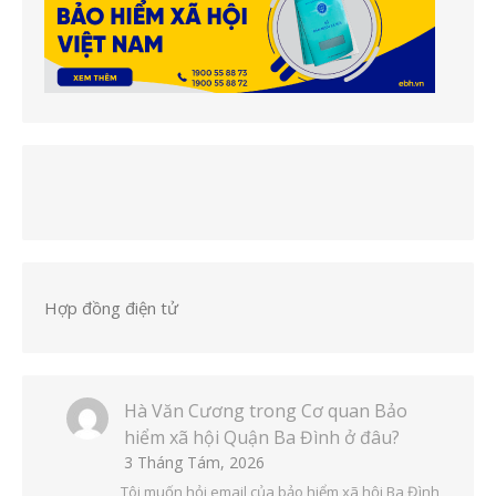
Hợp đồng điện tử
Hà Văn Cương
trong
Cơ quan Bảo
hiểm xã hội Quận Ba Đình ở đâu?
3 Tháng Tám, 2026
Tôi muốn hỏi email của bảo hiểm xã hội Ba Đình