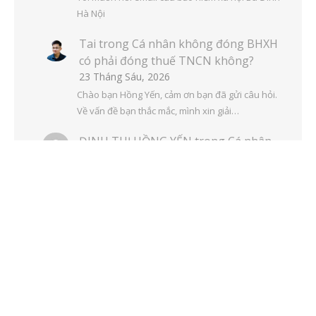
Hà Nội
Tai
trong
Cá nhân không đóng BHXH
có phải đóng thuế TNCN không?
23 Tháng Sáu, 2026
Chào bạn Hồng Yến, cảm ơn bạn đã gửi câu hỏi.
Về vấn đề bạn thắc mắc, mình xin giải…
ĐINH THỊ HỒNG YẾN
trong
Cá nhân
không đóng BHXH có phải đóng thuế
TNCN không?
20 Tháng Tư, 2026
Cho em hỏi vài trường hợp sau với ạ 1.Nếu người
lao động quá tuổi lao động nhưng vẫn còn…
Tai
trong
Bảo hiểm xã hội Tân Uyên –
Bình Dương – Cập nhật thông tin liên
hệ 2022
6 Tháng Hai, 2026