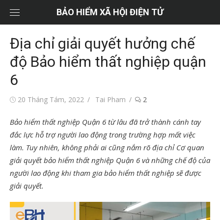
Chuyển
BẢO HIỂM XÃ HỘI ĐIỆN TỬ
tới
nội
Địa chỉ giải quyết hưởng chế
dung
độ Bảo hiểm thất nghiệp quận
6
Đăng
Tác
20 Tháng Tám, 2022
Tai Pham
2
vào
giả
Bảo hiểm thất nghiệp Quận 6 từ lâu đã trở thành cánh tay
đắc lực hỗ trợ người lao động trong trường hợp mất việc
làm. Tuy nhiên, không phải ai cũng nắm rõ địa chỉ Cơ quan
giải quyết bảo hiểm thất nghiệp Quận 6 và những chế độ của
người lao động khi tham gia bảo hiểm thất nghiệp sẽ được
giải quyết.