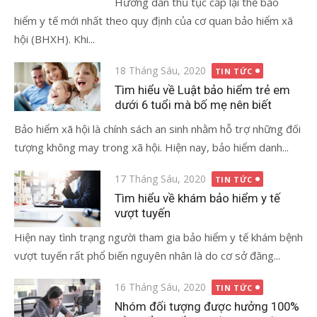
Hướng dẫn thủ tục cấp lại thẻ bảo
hiểm y tế mới nhất theo quy định của cơ quan bảo hiểm xã
hội (BHXH). Khi...
Đăng
18 Tháng Sáu, 2020
TIN TỨC
vào
Tìm hiểu về Luật bảo hiểm trẻ em
dưới 6 tuổi mà bố mẹ nên biết
Bảo hiểm xã hội là chính sách an sinh nhằm hỗ trợ những đối
tượng không may trong xã hội. Hiện nay, bảo hiểm danh...
Đăng
17 Tháng Sáu, 2020
TIN TỨC
vào
Tìm hiểu về khám bảo hiểm y tế
vượt tuyến
Hiện nay tình trạng người tham gia bảo hiểm y tế khám bệnh
vượt tuyến rất phổ biến nguyên nhân là do cơ sở đăng...
Đăng
16 Tháng Sáu, 2020
TIN TỨC
vào
Nhóm đối tượng được hưởng 100%