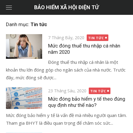
Chuyển
BẢO HIỂM XÃ HỘI ĐIỆN TỬ
tới
nội
Danh mục:
Tin tức
dung
Đăng
7 Tháng Bảy, 2020
TIN TỨC
vào
Mức đóng thuế thu nhập cá nhân
năm 2020
Đóng thuế thu nhập cá nhân là một
khoản thu lớn đóng góp cho ngân sách của nhà nước. Trước
đây, mức đóng sẽ được...
Đăng
23 Tháng Sáu, 2020
TIN TỨC
vào
Mức đóng bảo hiểm y tế theo đúng
quy định như thế nào?
Mức đóng bảo hiểm y tế là vấn đề mà nhiều người quan tâm.
Tham gia BHYT là điều quan trọng để chăm sóc sức...