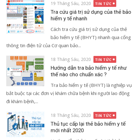
Đăng
19 Tháng Sáu, 2020
TIN TỨC
vào
Tra cứu giá trị sử dụng của thẻ bảo
hiểm y tế nhanh
Cách tra cứu giá trị sử dụng của thẻ
bảo hiểm y tế (BHYT) nhanh qua cổng
thông tin điện tử của Cơ quan bảo...
Đăng
18 Tháng Sáu, 2020
TIN TỨC
vào
Hướng dẫn tra bảo hiểm y tế như
thế nào cho chuẩn xác ?
Tra bảo hiểm y tế (BHYT) là nghiệp vụ
bắt buộc tại các đơn vị khám chữa bệnh khi người lao động
đi khám bệnh,...
Đăng
18 Tháng Sáu, 2020
TIN TỨC
vào
Thủ tục cấp lại thẻ bảo hiểm y tế
mới nhất 2020