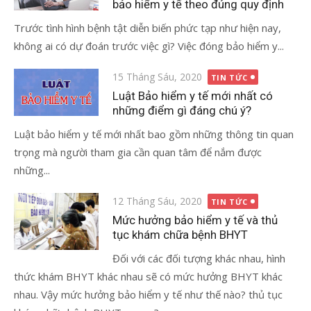
bảo hiểm y tế theo đúng quy định
Trước tình hình bệnh tật diễn biến phức tạp như hiện nay,
không ai có dự đoán trước việc gì? Việc đóng bảo hiểm y...
Đăng
15 Tháng Sáu, 2020
TIN TỨC
vào
Luật Bảo hiểm y tế mới nhất có
những điểm gì đáng chú ý?
Luật bảo hiểm y tế mới nhất bao gồm những thông tin quan
trọng mà người tham gia cần quan tâm để nắm được
những...
Đăng
12 Tháng Sáu, 2020
TIN TỨC
vào
Mức hưởng bảo hiểm y tế và thủ
tục khám chữa bệnh BHYT
Đối với các đối tượng khác nhau, hình
thức khám BHYT khác nhau sẽ có mức hưởng BHYT khác
nhau. Vậy mức hưởng bảo hiểm y tế như thế nào? thủ tục