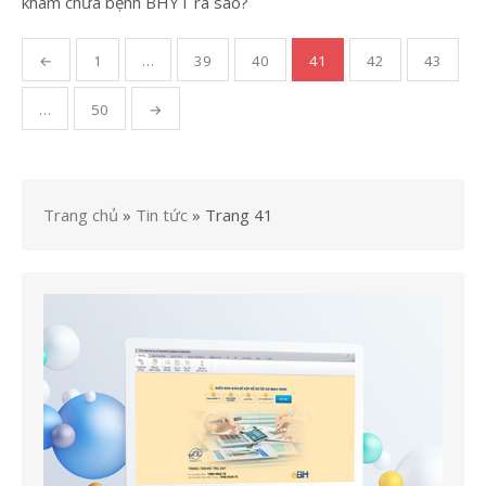
khám chữa bệnh BHYT ra sao?
Điều
←
1
…
39
40
41
42
43
hướng
bài
…
50
→
viết
Trang chủ
»
Tin tức
»
Trang 41