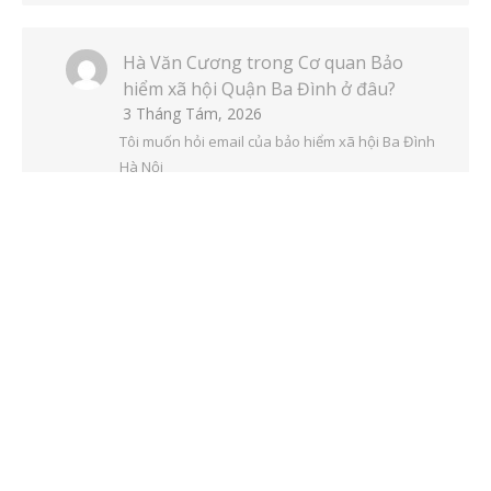
Hà Văn Cương
trong
Cơ quan Bảo
hiểm xã hội Quận Ba Đình ở đâu?
3 Tháng Tám, 2026
Tôi muốn hỏi email của bảo hiểm xã hội Ba Đình
Hà Nội
Tai
trong
Cá nhân không đóng BHXH
có phải đóng thuế TNCN không?
23 Tháng Sáu, 2026
Chào bạn Hồng Yến, cảm ơn bạn đã gửi câu hỏi.
Về vấn đề bạn thắc mắc, mình xin giải…
ĐINH THỊ HỒNG YẾN
trong
Cá nhân
không đóng BHXH có phải đóng thuế
TNCN không?
20 Tháng Tư, 2026
Cho em hỏi vài trường hợp sau với ạ 1.Nếu người