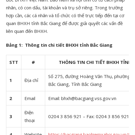
nhân, có con dấu, tài khoản và trụ sở riêng. Trong trường
hợp cần, các cá nhân và tổ chức có thể trực tiếp đến tại cơ
quan BHXH tỉnh Bắc Giang để được giải quyết các vấn đề
liên quan đến BHXH.
Bảng 1: Thông tin chi tiết BHXH tỉnh Bắc Giang
STT
#
THÔNG TIN CHI TIẾT BHXH TỈNH 
Số 275, đường Hoàng Văn Thụ, phường X
1
Địa chỉ
Bắc Giang, Tỉnh Bắc Giang
2
Email
Email: bhxh@bacgiang.vss.gov.vn
Điện
3
0204 3 856 921 – Fax: 0204 3 856 921
thoại
4
Website
https://bacgiang.baohiemxahoi.gov.vn/Pa