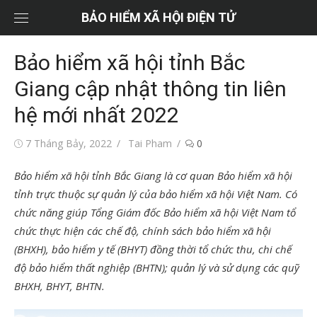
Chuyển
BẢO HIỂM XÃ HỘI ĐIỆN TỬ
tới
nội
Bảo hiểm xã hội tỉnh Bắc
dung
Giang cập nhật thông tin liên
hệ mới nhất 2022
Đăng
Tác
7 Tháng Bảy, 2022
Tai Pham
0
vào
giả
Bảo hiểm xã hội tỉnh Bắc Giang là cơ quan Bảo hiểm xã hội
tỉnh trực thuộc sự quản lý của bảo hiểm xã hội Việt Nam. Có
chức năng giúp Tổng Giám đốc Bảo hiểm xã hội Việt Nam tổ
chức thực hiện các chế độ, chính sách bảo hiểm xã hội
(BHXH), bảo hiểm y tế (BHYT) đồng thời tổ chức thu, chi chế
độ bảo hiểm thất nghiệp (BHTN); quản lý và sử dụng các quỹ
BHXH, BHYT, BHTN.