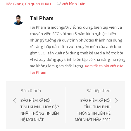
Bắc Giang
,
Cơ quan BHXH
Viết bình luận
Tai Pham
Tài Phạm là một người viết nội dung, biên tập viên và
chuyên viên SEO với hơn 5 năm kinh nghiệm biến
những ý tưởng và quy trình phức tạp thành nội dung
rõ ràng, hấp dẫn. Lĩnh vực chuyên môn của anh bao
gồm SEO, sản xuất nội dung, thiết kế Media hỗ trợ bởi
AI và xây dựng quy trình biên tập có khả năng mở rộng
mà không làm giảm chất lượng.
Xem tất cả bài viết của
Tai Pham
Điều
Bài cũ hơn
Bài tiếp theo
hướng
BẢO HIỂM XÃ HỘI
BẢO HIỂM XÃ HỘI
bài
TỈNH KHÁNH HÒA CẬP
TỈNH THÁI BÌNH
NHẬT THÔNG TIN LIÊN
THÔNG TIN LIÊN HỆ
viết
HỆ MỚI NHẤT
MỚI NHẤT NĂM 2022