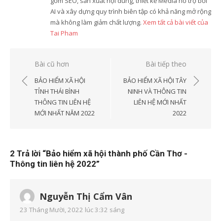
gồm SEO, sản xuất nội dung, thiết kế Media hỗ trợ bởi
AI và xây dựng quy trình biên tập có khả năng mở rộng
mà không làm giảm chất lượng.
Xem tất cả bài viết của
Tai Pham
Điều
Bài cũ hơn
Bài tiếp theo
hướng
BẢO HIỂM XÃ HỘI
BẢO HIỂM XÃ HỘI TÂY
bài
TỈNH THÁI BÌNH
NINH VÀ THÔNG TIN
THÔNG TIN LIÊN HỆ
LIÊN HỆ MỚI NHẤT
viết
MỚI NHẤT NĂM 2022
2022
2 Trả lời “
Bảo hiểm xã hội thành phố Cần Thơ -
Thông tin liên hệ 2022
”
Nguyễn Thị Cẩm Vân
23 Tháng Mười, 2022 lúc 3:32 sáng