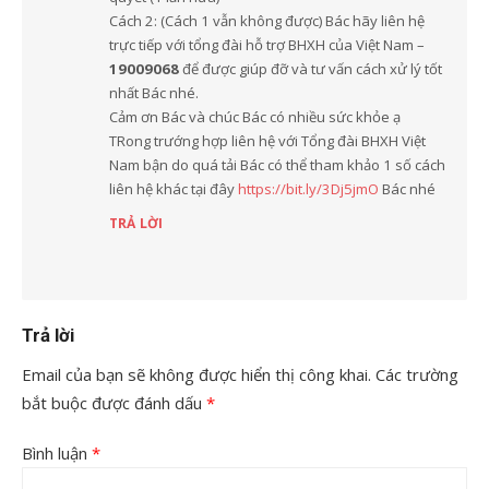
Cách 2: (Cách 1 vẫn không được) Bác hãy liên hệ
trực tiếp với tổng đài hỗ trợ BHXH của Việt Nam –
19009068
để được giúp đỡ và tư vấn cách xử lý tốt
nhất Bác nhé.
Cảm ơn Bác và chúc Bác có nhiều sức khỏe ạ
TRong trướng hợp liên hệ với Tổng đài BHXH Việt
Nam bận do quá tải Bác có thể tham khảo 1 số cách
liên hệ khác tại đây
https://bit.ly/3Dj5jmO
Bác nhé
TRẢ LỜI
Trả lời
Email của bạn sẽ không được hiển thị công khai.
Các trường
bắt buộc được đánh dấu
*
Bình luận
*