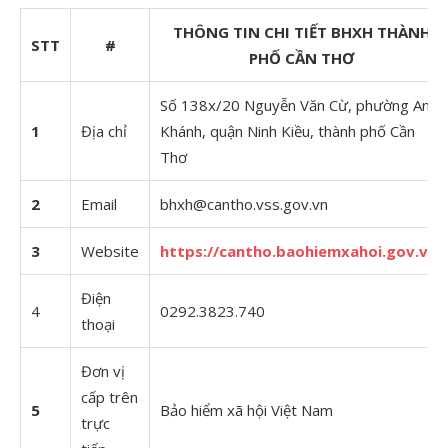
THÔNG TIN CHI TIẾT BHXH THÀNH
STT
#
PHỐ CẦN THƠ
Số 138x/20 Nguyễn Văn Cừ, phường An
1
Địa chỉ
Khánh, quận Ninh Kiều, thành phố Cần
Thơ
2
Email
bhxh@cantho.vss.gov.vn
3
Website
https://cantho.baohiemxahoi.gov.vn/
Điện
4
0292.3823.740
thoại
Đơn vị
cấp trên
5
Bảo hiểm xã hội Việt Nam
trực