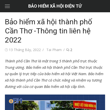
Chuyển
BẢO HIỂM XÃ HỘI ĐIỆN TỬ
tới
nội
Bảo hiểm xã hội thành phố
dung
Cần Thơ -Thông tin liên hệ
2022
Đăng
Tác
13 Tháng Bảy, 2022
Tai Pham
2
vào
giả
Thành phố Cần Thơ là một trong 5 thành phố trực thuộc
Trung ương. Bảo hiểm xã hội thành phố Cần Thơ trực thuộc
sự quản lý trực tiếp của bảo hiểm xã hội Việt Nam. Bảo hiểm
xã hội thành phố Cần Thơ có chức năng và nhiệm vụ tương
đương với của cơ quan Bảo hiểm xã hội cấp tỉnh.