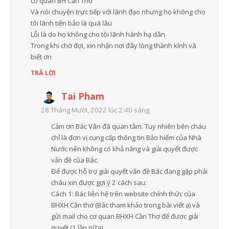
cỏ quan BH Cần Thơ
Và nói chuyện trực tiếp với lãnh đạo nhưng họ không cho
tôi lãnh tiền bảo là quá lâu
Lỗi là do họ không cho tôi lãnh hành hạ dân
Trong khi chờ đợi, xin nhận nơi đây lòng thành kính và
biết ơn
TRẢ LỜI
Tai Pham
28 Tháng Mười, 2022 lúc 2:40 sáng
Cảm ơn Bác Vân đã quan tâm. Tuy nhiên bên cháu
chỉ là đơn vị cung cấp thông tin Bảo hiểm của Nhà
Nước nên không có khả năng và giải quyết được
vấn đề của Bác.
Để được hỗ trợ giải quyết vấn đề Bác đang gặp phải
cháu xin được gợi ý 2 cách sau:
Cách 1: Bác liên hệ trên website chính thức của
BHXH Cần thơ (Bác tham khảo trong bài viết ạ) và
gửi mail cho cơ quan BHXH Cần Thơ để được giải
quyết (1 lần nữa)