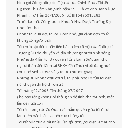
Kính gởi Cổng thông tin điện tử của Chính Phủ . Tôi tên
Nguyễn Thị Cẩm Vân ,Sinh năm 1963 là vợ Anh Bành Đức
Khánh . Từ Trần 26/1/2006 . Sổ BH 5496015282
Trước lúc mất Công tác tại Khoa Y Nha Dược Trường Đại
Học Cần Thơ
Chồng tôi qua đời, tôi có 2 con nhỏ, gia cảnh đơn chiếc
không có người thân
Tôi chưa kịp đến nhận tiền bảo hiểm xã hội của Chồng tôi,
Trường ĐH đã chuyển về địa phương nơi tôi sinh sống
Nhưng dã 4 lần tôi Ủy quyền Tổng Lãnh Sự quán cho
người thân đến lãnh tại BHXH Cần Thơ ( vì tôi đang nuôi
con nhỏ sinh (1998)và (2000) ở nước ngoài)
Nhưng BH không chịu chi trả, tôi phải nhờ Ls của tôi đến
nói chuyện thì họ chỉ chi trả
Từ tháng 02/2006 đến tháng 07/2007
( họ bảo rằng không có thời gian để tính cho tôi lãnh) một
lần để nuôi con
Tôi rất mong các Cỏ Quan có thẩm quyền giúp tôi được
lãnh tiền bảo hiểm xã hội của Chồng tôi
Tôi rất bức xúc vì rất nhiều lần gởi đơn, gọi điện, email cho