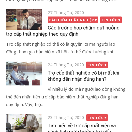
Đăng
27 Tháng Tư, 2020
vào
BẢO HIỂM THẤT NGHIỆP
TIN TỨC
Các trường hợp chấm dứt hưởng
trợ cấp thất nghiệp theo quy định
Trợ cấp thất nghiệp có thể có là quyền lợi mà người lao
động tham gia bảo hiểm xã hội có thể được hưởng khi...
Đăng
24 Tháng Tư, 2020
TIN TỨC
vào
Trợ cấp thất nghiệp có bị mất khi
không đến nhận đúng hạn?
Vì nhiều lý do mà người lao động không
thể đến nhận tiền trợ cấp bảo hiểm thất nghiệp đúng hạn
quy định. Vậy, trợ...
Đăng
23 Tháng Tư, 2020
TIN TỨC
vào
Tìm hiểu về trợ cấp mất việc và
cách tính mức hưởng trợ cấp