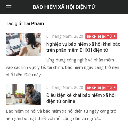
Chuyển
BẢO HIỂM XÃ HỘI ĐIỆN TỬ
tới
nội
Tác giả:
Tai Pham
dung
Đăng
6 Tháng Năm, 2020
BHXH ĐIỆN TỬ
vào
Nghiệp vụ bảo hiểm xã hội khai báo
trên phần mềm BHXH điện tử
Ứng dụng công nghệ và phần mềm
vào các lĩnh vực y tế, tài chính, bảo hiểm ngày càng trở nên
phổ biến. Điều này...
Đăng
5 Tháng Năm, 2020
BHXH ĐIỆN TỬ
vào
Điều kiện kê khai bảo hiểm xã hội
điện tử online
Bảo hiểm xã hội và bảo hiểm xã hội điện tử ngày càng trở
nên gắn bó mật thiết với mỗi công dân và người...