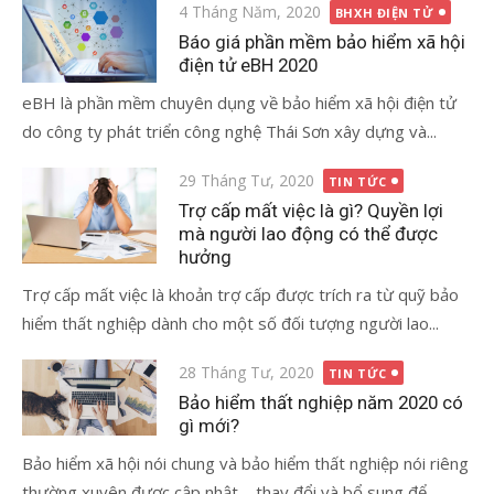
Đăng
4 Tháng Năm, 2020
BHXH ĐIỆN TỬ
vào
Báo giá phần mềm bảo hiểm xã hội
điện tử eBH 2020
eBH là phần mềm chuyên dụng về bảo hiểm xã hội điện tử
do công ty phát triển công nghệ Thái Sơn xây dựng và...
Đăng
29 Tháng Tư, 2020
TIN TỨC
vào
Trợ cấp mất việc là gì? Quyền lợi
mà người lao động có thể được
hưởng
Trợ cấp mất việc là khoản trợ cấp được trích ra từ quỹ bảo
hiểm thất nghiệp dành cho một số đối tượng người lao...
Đăng
28 Tháng Tư, 2020
TIN TỨC
vào
Bảo hiểm thất nghiệp năm 2020 có
gì mới?
Bảo hiểm xã hội nói chung và bảo hiểm thất nghiệp nói riêng
thường xuyên được cập nhật – thay đổi và bổ sung để...