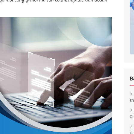
B
th
đi
đ