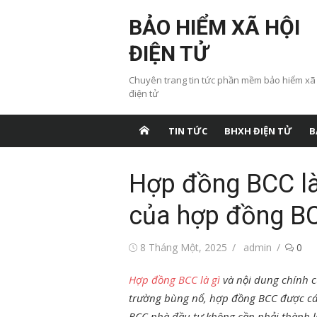
Chuyển
BẢO HIỂM XÃ HỘI
tới
nội
ĐIỆN TỬ
dung
Chuyên trang tin tức phần mềm bảo hiểm xã
điện tử
TIN TỨC
BHXH ĐIỆN TỬ
B
Hợp đồng BCC là
của hợp đồng B
Đăng
Tác
8 Tháng Một, 2025
admin
0
vào
giả
Hợp đồng BCC là gì
và nội dung chính c
trường bùng nổ, hợp đồng BCC được cá
BCC nhà đầu tư không cần phải thành l