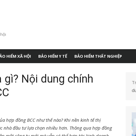
 hội
ẢO HIỂM XÃ HỘI
BẢO HIỂM Y TẾ
BẢO HIỂM THẤT NGHIỆP
 gì? Nội dung chính
T
CC
d
ủa hợp đồng BCC như thế nào? Khi nền kinh tế thị
c nhà đầu tư lựa chọn nhiều hơn. Thông qua hợp đồng
ập một công ty mới mà vẫn có thể hợp tác kinh doanh