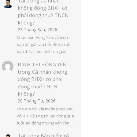
Tai
trong
Cá nhân
không đóng BHXH có
phải đóng thuế TNCN
không?
23 Tháng Sáu, 2026
Chào bạn Hồng Yến, cảm ơn
bạn đã gửi câu hỏi. Về vấn đề
bạn thắc mắc, mình xin giải…
ĐINH THỊ HỒNG YẾN
trong
Cá nhân không
đóng BHXH có phải
đóng thuế TNCN
không?
20 Tháng Tư, 2026
Cho em hỏi vài trường hợp sau
với ạ 1.Nếu người lao động quá
tuổi lao động nhưng vẫn còn…
Tai
trong
Bảo hiểm xã