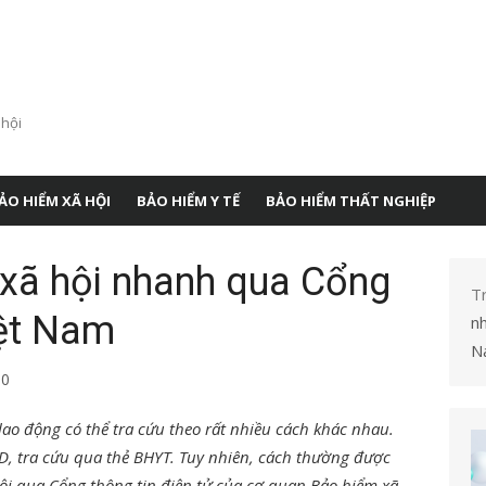
 hội
ẢO HIỂM XÃ HỘI
BẢO HIỂM Y TẾ
BẢO HIỂM THẤT NGHIỆP
 xã hội nhanh qua Cổng
T
ệt Nam
n
N
0
lao động có thể tra cứu theo rất nhiều cách khác nhau.
D, tra cứu qua thẻ BHYT. Tuy nhiên, cách thường được
hội qua Cổng thông tin điện tử của cơ quan Bảo hiểm xã