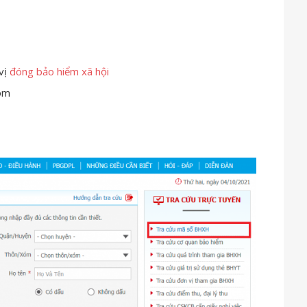
vị
đóng bảo hiểm xã hội
óm