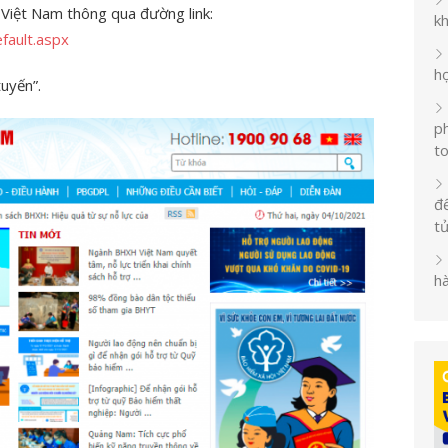
Việt Nam thông qua đường link:
k
fault.aspx
h
tuyến”.
ph
t
đế
t
h