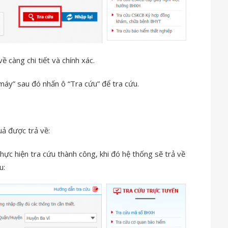
về càng chi tiết và chính xác.
máy” sau đó nhấn ô “Tra cứu” để tra cứu.
uả được trả về:
hực hiện tra cứu thành công, khi đó hệ thống sẽ trả về
u: