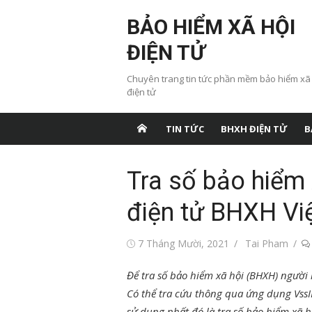
Chuyển
BẢO HIỂM XÃ HỘI
tới
nội
ĐIỆN TỬ
dung
Chuyên trang tin tức phần mềm bảo hiểm xã
điện tử
TIN TỨC
BHXH ĐIỆN TỬ
B
Tra số bảo hiểm
điện tử BHXH Vi
Đăng
Tác
7 Tháng Mười, 2021
Tai Pham
vào
giả
Để tra số bảo hiểm xã hội (BHXH) người 
Có thể tra cứu thông qua ứng dụng VssI
sử dụng nhất đó là tra số bảo hiểm xã 