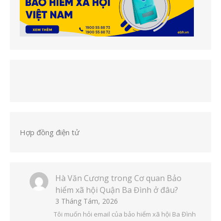
Hợp đồng điện tử
Hà Văn Cương
trong
Cơ quan Bảo
hiểm xã hội Quận Ba Đình ở đâu?
3 Tháng Tám, 2026
Tôi muốn hỏi email của bảo hiểm xã hội Ba Đình