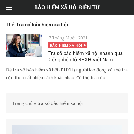
Chuyển
BẢO HIỂM XÃ HỘI ĐIỆN TỬ
tới
nội
Thẻ:
tra số bảo hiểm xã hội
dung
Đăng
7 Tháng Mười, 2021
vào
BẢO HIỂM XÃ HỘI
Tra số bảo hiểm xã hội nhanh qua
Cổng điện tử BHXH Việt Nam
Để tra số bảo hiểm xã hội (BHXH) người lao động có thể tra
cứu theo rất nhiều cách khác nhau. Có thể tra cứu...
Trang chủ
»
tra số bảo hiểm xã hội