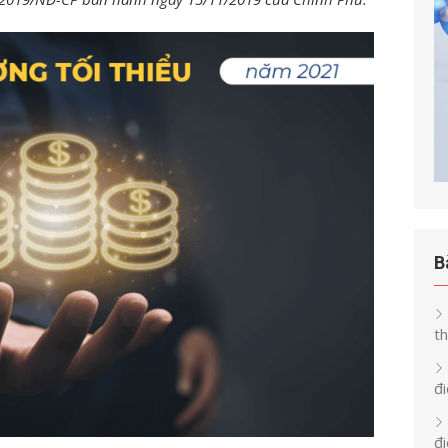
B
th
đi
đ