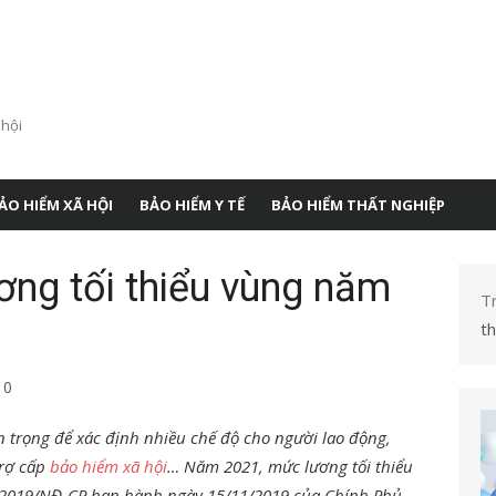
 hội
ẢO HIỂM XÃ HỘI
BẢO HIỂM Y TẾ
BẢO HIỂM THẤT NGHIỆP
ơng tối thiểu vùng năm
T
t
0
n trọng để xác định nhiều chế độ cho người lao động,
trợ cấp
bảo hiểm xã hội
… Năm 2021, mức lương tối thiểu
/2019/NĐ-CP ban hành ngày 15/11/2019 của Chính Phủ.