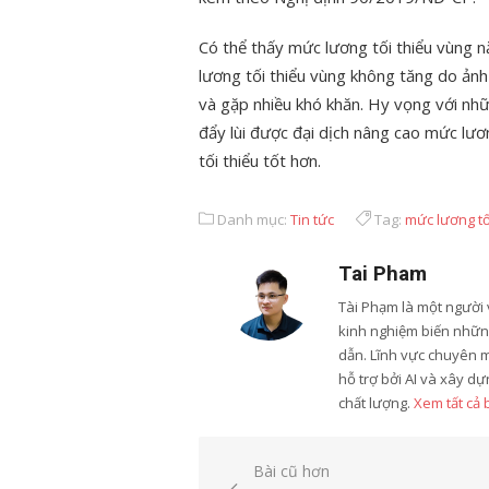
Có thể thấy mức lương tối thiểu vùng
lương tối thiểu vùng không tăng do ảnh 
và gặp nhiều khó khăn. Hy vọng với nh
đẩy lùi được đại dịch nâng cao mức lư
tối thiểu tốt hơn.
Danh mục:
Tin tức
Tag:
mức lương tố
Tai Pham
Tài Phạm là một người 
kinh nghiệm biến những
dẫn. Lĩnh vực chuyên 
hỗ trợ bởi AI và xây d
chất lượng.
Xem tất cả 
Điều
Bài cũ hơn