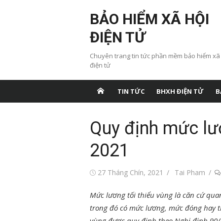
Chuyển
BẢO HIỂM XÃ HỘI
tới
nội
ĐIỆN TỬ
dung
Chuyên trang tin tức phần mềm bảo hiểm xã
điện tử
TIN TỨC
BHXH ĐIỆN TỬ
B
Quy định mức lư
2021
Đăng
Tác
27 Tháng Chín, 2021
Tai Pham
vào
giả
Mức lương tối thiểu vùng là căn cứ qua
trong đó có mức lương, mức đóng hay 
vùng được quy định theo Nghị định 90