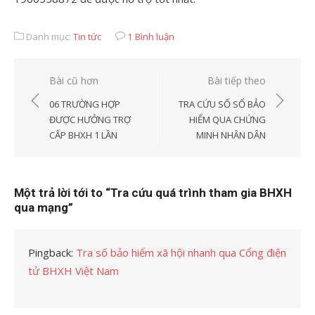
Danh mục:
Tin tức
1 Bình luận
Điều
Bài cũ hơn
Bài tiếp theo
hướng
06 TRƯỜNG HỢP
TRA CỨU SỐ SỔ BẢO
bài
ĐƯỢC HƯỞNG TRỢ
HIỂM QUA CHỨNG
CẤP BHXH 1 LẦN
MINH NHÂN DÂN
viết
Một trả lời tới to “Tra cứu quá trình tham gia BHXH
qua mạng”
Pingback:
Tra số bảo hiểm xã hội nhanh qua Cổng điện
tử BHXH Việt Nam