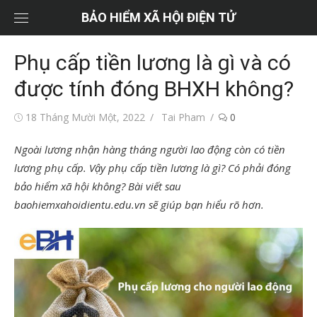
Chuyển
BẢO HIỂM XÃ HỘI ĐIỆN TỬ
tới
nội
Phụ cấp tiền lương là gì và có
dung
được tính đóng BHXH không?
Đăng
Tác
18 Tháng Mười Một, 2022
Tai Pham
0
vào
giả
Ngoài lương nhận hàng tháng người lao động còn có tiền
lương phụ cấp. Vậy phụ cấp tiền lương là gì? Có phải đóng
bảo hiểm xã hội không? Bài viết sau
baohiemxahoidientu.edu.vn sẽ giúp bạn hiểu rõ hơn.