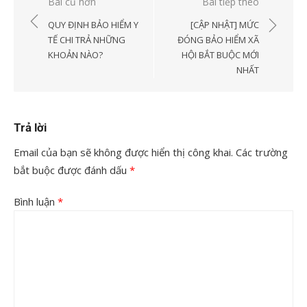
Điều
Bài cũ hơn
Bài tiếp theo
hướng
QUY ĐỊNH BẢO HIỂM Y
[CẬP NHẬT] MỨC
bài
TẾ CHI TRẢ NHỮNG
ĐÓNG BẢO HIỂM XÃ
KHOẢN NÀO?
HỘI BẮT BUỘC MỚI
viết
NHẤT
Trả lời
Email của bạn sẽ không được hiển thị công khai.
Các trường
bắt buộc được đánh dấu
*
Bình luận
*