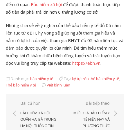
đến cơ quan
Bảo hiểm xã hội
để được thanh toán trực tiếp
số tiền đã phải trả lớn hơn 6 tháng lương cơ sở.
Những chia sẻ về ý nghĩa của thẻ bảo hiểm y tế đủ 05 năm
liên tục từ eBH, hy vọng sẽ giúp người tham gia hiểu và
nắm rõ lợi ích của việc tham gia BHYT đủ 05 năm liên tục và
đảm bảo được quyền lợi của mình. Để tìm hiểu thêm mức
hưởng khi đi khám chữa bệnh đúng tuyến và trái tuyến bạn
đọc vui lòng truy cập tại website:
https://ebh.vn
.
Danh mục:
bảo hiểm y tế
Tag:
ký tự trên thẻ bảo hiểm y tế
,
Thẻ bảo hiểm y tế
Viết bình luận
Điều
Bài cũ hơn
Bài tiếp theo
hướng
BẢO HIỂM XÃ HỘI
MỨC GIÁ BẢO HIỂM Y
bài
QUẬN HAI BÀ TRƯNG
TẾ HIỆN NAY VÀ
HÀ NỘI: THÔNG TIN
PHƯƠNG THỨC
viết