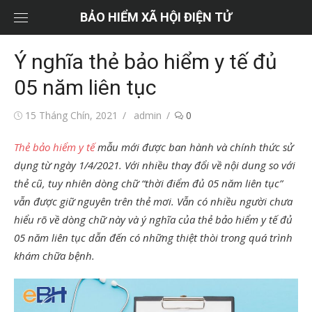
Chuyển
BẢO HIỂM XÃ HỘI ĐIỆN TỬ
tới
nội
Ý nghĩa thẻ bảo hiểm y tế đủ
dung
05 năm liên tục
Đăng
Tác
15 Tháng Chín, 2021
admin
0
vào
giả
Thẻ bảo hiểm y tế
mẫu mới được ban hành và chính thức sử
dụng từ ngày 1/4/2021. Với nhiều thay đổi về nội dung so với
thẻ cũ, tuy nhiên dòng chữ “thời điểm đủ 05 năm liên tục”
vẫn được giữ nguyên trên thẻ mơi. Vẫn có nhiều người chưa
hiểu rõ về dòng chữ này và ý nghĩa của thẻ bảo hiểm y tế đủ
05 năm liên tục dẫn đến có những thiệt thòi trong quá trình
khám chữa bệnh.