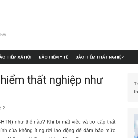
 hội
ẢO HIỂM XÃ HỘI
BẢO HIỂM Y TẾ
BẢO HIỂM THẤT NGHIỆP
 hiểm thất nghiệp như
T
t
2
HTN) như thế nào? Khi bị mất việc và trợ cấp thất
hính của không ít người lao động để đảm bảo mức