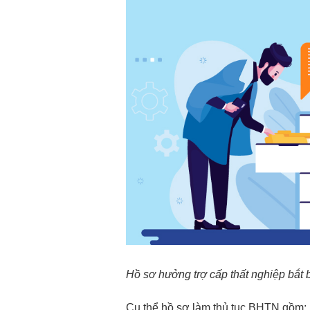
Hồ sơ hưởng trợ cấp thất nghiệp bắt 
Cụ thể hồ sơ làm thủ tục BHTN gồm: