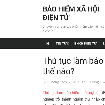
Chuyển
BẢO HIỂM XÃ HỘI
tới
nội
ĐIỆN TỬ
dung
Chuyên trang tin tức phần mềm bảo hiểm xã
điện tử
TIN TỨC
BHXH ĐIỆN TỬ
B
Thủ tục làm bảo
thế nào?
Đăng
Tác
6 Tháng Tám, 2020
Thu Hương
vào
giả
Thủ tục làm bảo hiểm thất nghiệp
(B
nghiệp trở thành nguồn thu nhập c