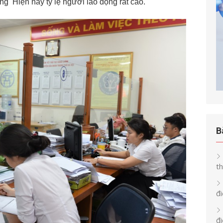
ởng Hiện nay tỷ lệ người lao động rất cao.
B
th
đi
đ