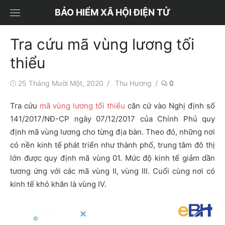
Chuyển
BẢO HIỂM XÃ HỘI ĐIỆN TỬ
tới
nội
Tra cứu mã vùng lương tối
dung
thiểu
Đăng
Tác
25 Tháng Mười Một, 2020
Thu Hương
0
vào
giả
Tra cứu
mã vùng lương tối thiểu
căn cứ vào
Nghị định số
141/2017/NĐ-CP ngày 07/12/2017 của Chính Phủ quy
định mã vùng lương cho từng địa bàn. Theo đó, những nơi
có nền kinh tế phát triển như thành phố, trung tâm đô thị
lớn được quy định mã vùng 01. Mức độ kinh tế giảm dần
tương ứng với các mã vùng II, vùng III. Cuối cùng nơi có
kinh tế khó khăn là vùng IV.