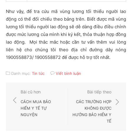
Như vậy, để tra cứu mã vùng lương tối thiểu người lao
động có thể đối chiếu theo bảng trên. Biết được mã vùng
lương tối thiểu người lao động sẽ dễ dàng điều điều chỉnh
được mức lương của mình khi ký kết, thỏa thuận hợp đồng
lao động. Mọi thắc mắc hoặc cần tư vấn thêm vui lòng
liên hệ cho chúng tôi theo địa chỉ đường dây nóng
1900558873/ 1900558872 để được hỗ trợ tốt nhất.
Danh mục:
Tin tức
Viết bình luận
Điều
Bài cũ hơn
Bài tiếp theo
hướng
CÁCH MUA BẢO
CÁC TRƯỜNG HỢP
bài
HIỂM Y TẾ TỰ
KHÔNG ĐƯỢC
NGUYỆN
HƯỞNG BẢO HIỂM Y
viết
TẾ