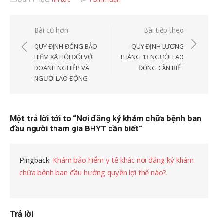
Điều
Bài cũ hơn
Bài tiếp theo
hướng
QUY ĐỊNH ĐÓNG BẢO
QUY ĐỊNH LƯƠNG
bài
HIỂM XÃ HỘI ĐỐI VỚI
THÁNG 13 NGƯỜI LAO
DOANH NGHIỆP VÀ
ĐỘNG CẦN BIẾT
viết
NGƯỜI LAO ĐỘNG
Một trả lời tới to “Nơi đăng ký khám chữa bệnh ban
đầu người tham gia BHYT cần biết”
Pingback:
Khám bảo hiểm y tế khác nơi đăng ký khám
chữa bệnh ban đầu hưởng quyền lợi thế nào?
Trả lời