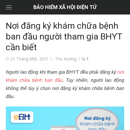
Chuyển
BẢO HIỂM XÃ HỘI ĐIỆN TỬ
tới
nội
Nơi đăng ký khám chữa bệnh
dung
ban đầu người tham gia BHYT
cần biết
Đăng
Tác
21 Tháng Một, 2021
Thu Hương
1
vào
giả
Người lao động khi tham gia BHYT đều phải đăng ký
nơi
khám chữa bệnh ban đầu
. Tuy nhiên, người lao động
không thể tùy ý chọn nơi đăng ký khám chữa bệnh ban
đầu.