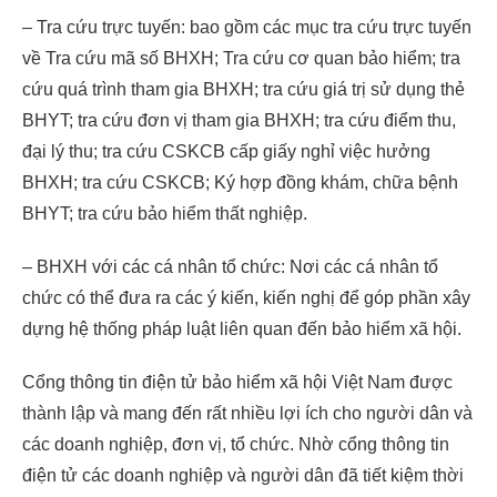
– Tra cứu trực tuyến: bao gồm các mục tra cứu trực tuyến
về Tra cứu mã số BHXH; Tra cứu cơ quan bảo hiểm; tra
cứu quá trình tham gia BHXH; tra cứu giá trị sử dụng thẻ
BHYT; tra cứu đơn vị tham gia BHXH; tra cứu điểm thu,
đại lý thu; tra cứu CSKCB cấp giấy nghỉ việc hưởng
BHXH; tra cứu CSKCB; Ký hợp đồng khám, chữa bệnh
BHYT; tra cứu bảo hiểm thất nghiệp.
– BHXH với các cá nhân tổ chức: Nơi các cá nhân tổ
chức có thể đưa ra các ý kiến, kiến nghị để góp phần xây
dựng hệ thống pháp luật liên quan đến bảo hiểm xã hội.
Cổng thông tin điện tử bảo hiểm xã hội Việt Nam được
thành lập và mang đến rất nhiều lợi ích cho người dân và
các doanh nghiệp, đơn vị, tổ chức. Nhờ cổng thông tin
điện tử các doanh nghiệp và người dân đã tiết kiệm thời