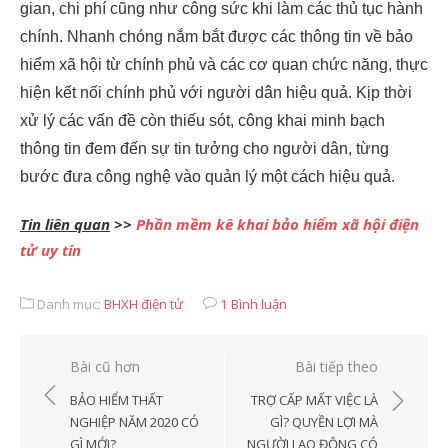
gian, chi phí cũng như công sức khi làm các thủ tục hành
chính. Nhanh chóng nắm bắt được các thông tin về bảo
hiểm xã hội từ chính phủ và các cơ quan chức năng, thực
hiện kết nối chính phủ với người dân hiệu quả. Kịp thời
xử lý các vấn đề còn thiếu sót, công khai minh bạch
thông tin đem đến sự tin tưởng cho người dân, từng
bước đưa công nghệ vào quản lý một cách hiệu quả.
Tin liên quan
>>
Phần mềm kê khai bảo hiểm xã hội điện
tử uy tín
Danh mục:
BHXH điện tử
1 Bình luận
Điều
Bài cũ hơn
Bài tiếp theo
hướng
BẢO HIỂM THẤT
TRỢ CẤP MẤT VIỆC LÀ
bài
NGHIỆP NĂM 2020 CÓ
GÌ? QUYỀN LỢI MÀ
GÌ MỚI?
NGƯỜI LAO ĐỘNG CÓ