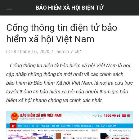
Chuyển
BẢO HIỂM XÃ HỘI ĐIỆN TỬ
tới
nội
Cổng thông tin điện tử bảo
dung
hiểm xã hội Việt Nam
Đăng
Tác
28 Tháng Tư, 2020
admin
1
vào
giả
Cổng thông tin điện tử bảo hiểm xã hội Việt Nam là nơi
cập nhập những thông tin mới nhất về các chính sách
bảo hiểm từ Bảo hiểm Xã hội Việt Nam, là nơi tra cứu trực
tuyến thông tin bảo hiểm xã hội của người tham gia bảo
hiểm xã hội nhanh chóng và chính xác nhất.