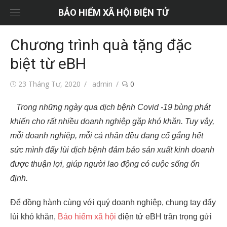
Chuyển
BẢO HIỂM XÃ HỘI ĐIỆN TỬ
tới
nội
Chương trình quà tặng đặc
dung
biệt từ eBH
Đăng
Tác
23 Tháng Tư, 2020
admin
0
vào
giả
Trong những ngày qua dịch bệnh Covid -19 bùng phát
khiến cho rất nhiều doanh nghiệp gặp khó khăn. Tuy vậy,
mỗi doanh nghiệp, mỗi cá nhân đều đang cố gắng hết
sức mình đẩy lùi dịch bệnh đảm bảo sản xuất kinh doanh
được thuận lợi, giúp người lao động có cuộc sống ổn
định.
Để đồng hành cùng với quý doanh nghiệp, chung tay đẩy
lùi khó khăn,
Bảo hiểm xã hội
điện tử eBH trân trọng gửi