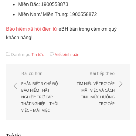
Miền Bắc: 1900558873
Miền Nam/ Miền Trung: 1900558872
Bảo hiểm xã hội điện tử
eBH trân trọng cảm ơn quý
khách hàng!
Danh mục:
Tin tức
Viết bình luận
Điều
Bài cũ hơn
Bài tiếp theo
hướng
PHÂN BIỆT 3 CHẾ ĐỘ
TÌM HIỂU VỀ TRỢ CẤP
bài
BẢO HIỂM THẤT
MẤT VIỆC VÀ CÁCH
NGHIỆP: TRỢ CẤP
TÍNH MỨC HƯỞNG
viết
THẤT NGHIỆP – THÔI
TRỢ CẤP
VIỆC – MẤT VIỆC
Trả lời