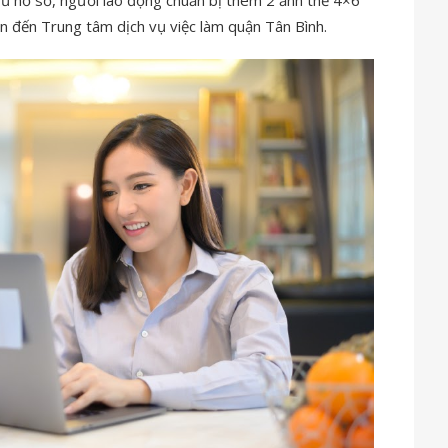
đủ hồ sơ, người lao động chuẩn bị thêm 2 ảnh thẻ 4×6
n đến Trung tâm dịch vụ việc làm quận Tân Bình.