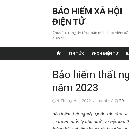
Chuyển
BẢO HIỂM XÃ HỘI
tới
nội
ĐIỆN TỬ
dung
Chuyên trang tin tức phần mềm bảo hiểm xã
điện tử
TIN TỨC
BHXH ĐIỆN TỬ
B
Bảo hiểm thất n
năm 2023
Đăng
Tác
9 Tháng Hai, 2022
admin
59
vào
giả
Bảo hiểm thất nghiệp Quận Tân Bình –
cơ quan quản lý nhà nước về việc làm t
hiểm thất nghiệp cho người lao động đa