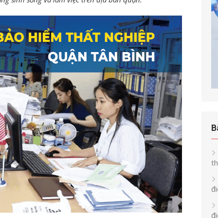
B
th
đi
đ