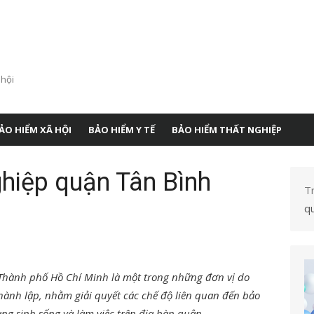
 hội
ẢO HIỂM XÃ HỘI
BẢO HIỂM Y TẾ
BẢO HIỂM THẤT NGHIỆP
ghiệp quận Tân Bình
T
q
 Thành phố Hồ Chí Minh là một trong những đơn vị
do
hành lập, nhằm giải quyết các chế độ liên quan đến bảo
ng sinh sống và làm việc trên địa bàn quận.