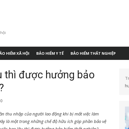
 hội
ẢO HIỂM XÃ HỘI
BẢO HIỂM Y TẾ
BẢO HIỂM THẤT NGHIỆP
u thì được hưởng bảo
T
?
h
0
n thu nhập của người lao động khi bị mất việc làm
Đây là một trong những chế độ hữu ích góp phần bảo vệ
 việc bao lâu thì được hưởng bảo hiểm thất nghiệp?