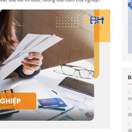
B
th
đi
đ