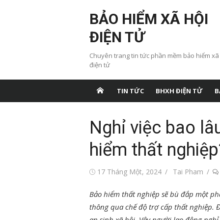
Chuyển
BẢO HIỂM XÃ HỘI
tới
nội
ĐIỆN TỬ
dung
Chuyên trang tin tức phần mềm bảo hiểm xã
điện tử
TIN TỨC
BHXH ĐIỆN TỬ
B
Nghỉ việc bao lâ
hiểm thất nghiệp
Đăng
Tác
17 Tháng Một, 2024
Tai Pham
vào
giả
Bảo hiểm thất nghiệp sẽ bù đắp một phầ
thông qua chế độ trợ cấp thất nghiệp. 
an sinh xã hội. Vậy người lao động nghỉ