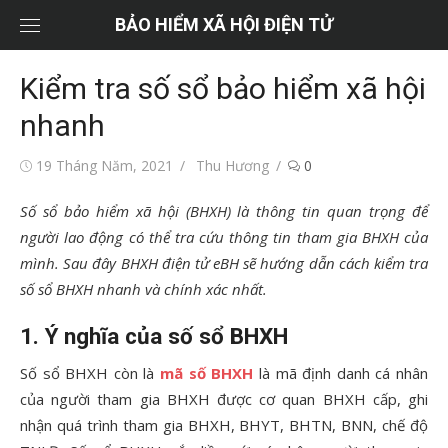
Chuyển
BẢO HIỂM XÃ HỘI ĐIỆN TỬ
tới
nội
Kiểm tra số sổ bảo hiểm xã hội
dung
nhanh
Đăng
Tác
19 Tháng Năm, 2021
Thu Hương
0
vào
giả
Số sổ bảo hiểm xã hội (BHXH) là thông tin quan trọng để
người lao động có thể tra cứu thông tin tham gia BHXH của
mình. Sau đây BHXH điện tử eBH sẽ hướng dẫn cách kiểm tra
số sổ BHXH nhanh và chính xác nhất.
1. Ý nghĩa của số sổ BHXH
Số sổ BHXH còn là
mã số BHXH
là mã định danh cá nhân
của người tham gia BHXH được cơ quan BHXH cấp, ghi
nhận quá trình tham gia BHXH, BHYT, BHTN, BNN, chế độ