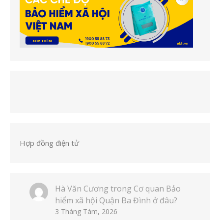
Hợp đồng điện tử
Hà Văn Cương
trong
Cơ quan Bảo
hiểm xã hội Quận Ba Đình ở đâu?
3 Tháng Tám, 2026