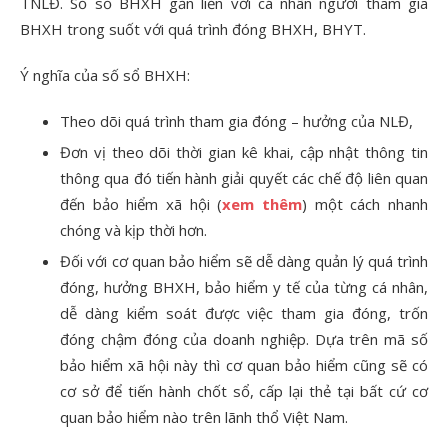
TNLĐ. Số sổ BHXH gắn liền với cá nhân người tham gia
BHXH trong suốt với quá trình đóng BHXH, BHYT.
Ý nghĩa của số sổ BHXH:
Theo dõi quá trình tham gia đóng – hưởng của NLĐ,
Đơn vị theo dõi thời gian kê khai, cập nhật thông tin
thông qua đó tiến hành giải quyết các chế độ liên quan
đến bảo hiểm xã hội (
xem thêm
) một cách nhanh
chóng và kịp thời hơn.
Đối với cơ quan bảo hiểm sẽ dễ dàng quản lý quá trình
đóng, hưởng BHXH, bảo hiểm y tế của từng cá nhân,
dễ dàng kiểm soát được việc tham gia đóng, trốn
đóng chậm đóng của doanh nghiệp. Dựa trên mã số
bảo hiểm xã hội này thì cơ quan bảo hiểm cũng sẽ có
cơ sở để tiến hành chốt sổ, cấp lại thẻ tại bất cứ cơ
quan bảo hiểm nào trên lãnh thổ Việt Nam.