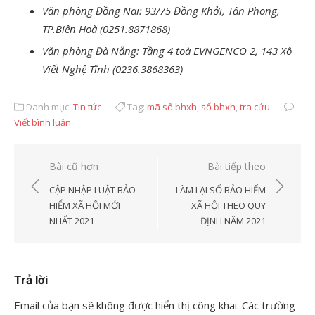
Văn phòng Đồng Nai: 93/75 Đồng Khởi, Tân Phong,
TP.Biên Hoà (0251.8871868)
Văn phòng Đà Nẵng: Tầng 4 toà EVNGENCO 2, 143 Xô
Viết Nghệ Tĩnh (0236.3868363)
Danh mục:
Tin tức
Tag:
mã số bhxh
,
sổ bhxh
,
tra cứu
Viết bình luận
Điều
Bài cũ hơn
Bài tiếp theo
hướng
CẬP NHẬP LUẬT BẢO
LÀM LẠI SỔ BẢO HIỂM
bài
HIỂM XÃ HỘI MỚI
XÃ HỘI THEO QUY
NHẤT 2021
ĐỊNH NĂM 2021
viết
Trả lời
Email của bạn sẽ không được hiển thị công khai.
Các trường