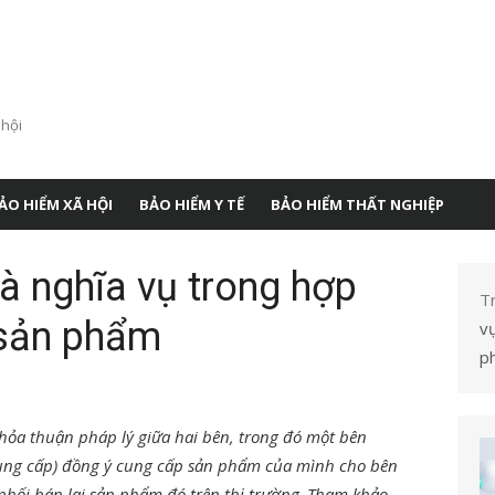
 hội
ẢO HIỂM XÃ HỘI
BẢO HIỂM Y TẾ
BẢO HIỂM THẤT NGHIỆP
à nghĩa vụ trong hợp
T
 sản phẩm
v
p
hỏa thuận pháp lý giữa hai bên, trong đó một bên
cung cấp) đồng ý cung cấp sản phẩm của mình cho bên
phối bán lại sản phẩm đó trên thị trường
.
Tham khảo