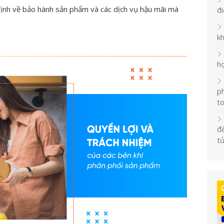
ịnh về bảo hành sản phẩm và các dịch vụ hậu mãi mà
đ
k
h
ph
t
đế
t