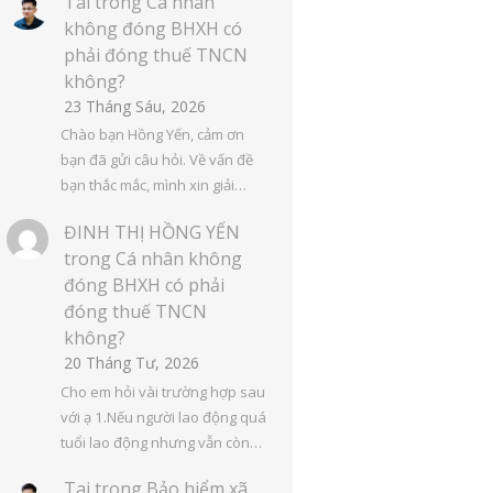
Tai
trong
Cá nhân
không đóng BHXH có
phải đóng thuế TNCN
không?
23 Tháng Sáu, 2026
Chào bạn Hồng Yến, cảm ơn
bạn đã gửi câu hỏi. Về vấn đề
bạn thắc mắc, mình xin giải…
ĐINH THỊ HỒNG YẾN
trong
Cá nhân không
đóng BHXH có phải
đóng thuế TNCN
không?
20 Tháng Tư, 2026
Cho em hỏi vài trường hợp sau
với ạ 1.Nếu người lao động quá
tuổi lao động nhưng vẫn còn…
Tai
trong
Bảo hiểm xã