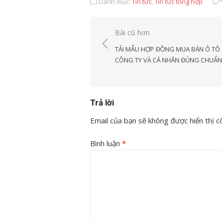
Danh mục:
Tin tức
,
Tin tức tổng hợp
Điều
Bài cũ hơn
hướng
TẢI MẪU HỢP ĐỒNG MUA BÁN Ô TÔ
bài
CÔNG TY VÀ CÁ NHÂN ĐÚNG CHUẨN
viết
Trả lời
Email của bạn sẽ không được hiển thị cô
Bình luận
*