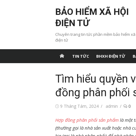
Chuyển
BẢO HIỂM XÃ HỘI
tới
nội
ĐIỆN TỬ
dung
Chuyên trang tin tức phần mềm bảo hiểm xã
điện tử
TIN TỨC
BHXH ĐIỆN TỬ
B
Tìm hiểu quyền v
đồng phân phối
Đăng
Tác
9 Tháng Tám, 2024
admin
0
vào
giả
Hợp đồng phân phối sản phẩm
là một t
(thường gọi là nhà sản xuất hoặc nhà 
kia (gọi là nhà phân phối) để nhà phân 