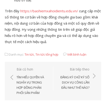
Trên đây
https://baohiemxahoidientu.edu.vn/
cung cấp một
số thông tin cơ bản về hợp đồng chuyên gia bao gồm: khái
niệm, nội dung cơ bản của hợp đồng và một số quy định về
hợp đồng. Hy vọng những thông tin trên sẽ giúp độc giả
hiểu rõ hơn về hợp đồng chuyên gia và có thể áp dụng vào
thực tế một cách hiệu quả.
Danh mục:
Tin tức
,
Tin tức tổng hợp
Viết bình luận
Điều
Bài cũ hơn
Bài tiếp theo
hướng
TÌM HIỂU QUYỀN VÀ
ĐĂNG KÝ CHỮ KÝ SỐ
bài
NGHĨA VỤ TRONG
DỊCH VỤ CÔNG LẦN
HỢP ĐỒNG PHÂN
ĐẦU NHƯ THẾ NÀO?
viết
PHỐI SẢN PHẨM