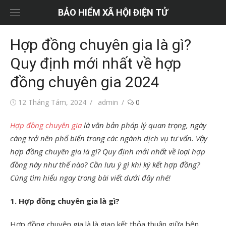
Chuyển
BẢO HIỂM XÃ HỘI ĐIỆN TỬ
tới
nội
Hợp đồng chuyên gia là gì?
dung
Quy định mới nhất về hợp
đồng chuyên gia 2024
Đăng
Tác
12 Tháng Tám, 2024
admin
0
vào
giả
Hợp đồng chuyên gia
là văn bản pháp lý quan trọng, ngày
càng trở nên phổ biến trong các ngành dịch vụ tư vấn. Vậy
hợp đồng chuyên gia là gì? Quy định mới nhất về loại hợp
đồng này như thế nào? Cần lưu ý gì khi ký kết hợp đồng?
Cùng tìm hiểu ngay trong bài viết dưới đây nhé!
1. Hợp đồng chuyên gia là gì?
Hợp đồng chuyên gia là là giao kết thỏa thuận giữa bên