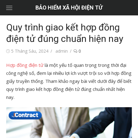
Chuyển
BẢO HIỂM XÃ HỘI ĐIỆN TỬ
tới
nội
Quy trình giao kết hợp đồng
dung
điện tử đúng chuẩn hiện nay
Đăng
Tác
5 Tháng Sáu, 2024
admin
0
vào
giả
Hợp đồng điện tử
là một yếu tố quan trọng trong thời đại
công nghệ số, đem lại nhiều lợi ích vượt trội so với hợp đồng
giấy truyền thống. Tham khảo ngay bài viết dưới đây để biết
quy trình giao kết hợp đồng điện tử đúng chuẩn nhất hiện
nay.