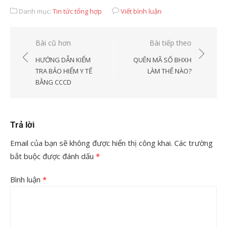
Danh mục:
Tin tức tổng hợp
Viết bình luận
Điều
Bài cũ hơn
Bài tiếp theo
hướng
HƯỚNG DẪN KIỂM
QUÊN MÃ SỐ BHXH
bài
TRA BẢO HIỂM Y TẾ
LÀM THẾ NÀO?
BẰNG CCCD
viết
Trả lời
Email của bạn sẽ không được hiển thị công khai.
Các trường
bắt buộc được đánh dấu
*
Bình luận
*