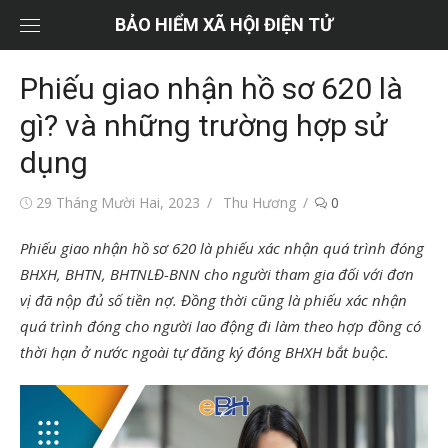
Chuyển
BẢO HIỂM XÃ HỘI ĐIỆN TỬ
tới
nội
Phiếu giao nhận hồ sơ 620 là
dung
gì? và những trường hợp sử
dụng
Đăng
Tác
29 Tháng Mười Hai, 2023
Thu Hương
0
vào
giả
Phiếu giao nhận hồ sơ 620 là phiếu xác nhận quá trình đóng
BHXH, BHTN, BHTNLĐ-BNN cho người tham gia đối với đơn
vị đã nộp đủ số tiền nợ. Đồng thời cũng là phiếu xác nhận
quá trình đóng cho người lao động đi làm theo hợp đồng có
thời hạn ở nước ngoài tự đăng ký đóng BHXH bắt buộc.