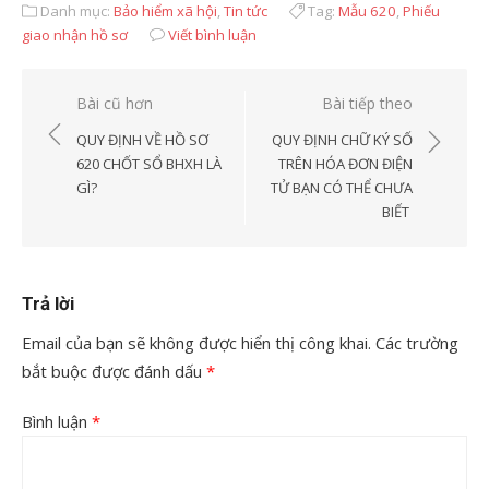
Danh mục:
Bảo hiểm xã hội
,
Tin tức
Tag:
Mẫu 620
,
Phiếu
giao nhận hồ sơ
Viết bình luận
Điều
Bài cũ hơn
Bài tiếp theo
hướng
QUY ĐỊNH VỀ HỒ SƠ
QUY ĐỊNH CHỮ KÝ SỐ
bài
620 CHỐT SỔ BHXH LÀ
TRÊN HÓA ĐƠN ĐIỆN
GÌ?
TỬ BẠN CÓ THỂ CHƯA
viết
BIẾT
Trả lời
Email của bạn sẽ không được hiển thị công khai.
Các trường
bắt buộc được đánh dấu
*
Bình luận
*