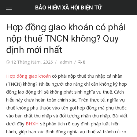
Chuyển
BẢO HIỂM XÃ HỘI ĐIỆN TỬ
tới
nội
Hợp đồng giao khoán có phải
dung
nộp thuế TNCN không? Quy
định mới nhất
Đăng
Tác
12 Tháng Năm, 2026
admin
0
vào
giả
Hợp đồng giao khoán
có phải nộp thuế thu nhập cá nhân
(TNCN) không? Nhiều người cho rằng chỉ cần không ký hợp
đồng lao động thì sẽ không phát sinh nghĩa vụ thuế. Cách
hiểu này chưa hoàn toàn chính xác. Trên thực tế, nghĩa vụ
thuế không phụ thuộc vào tên gọi hợp đồng mà phụ thuộc
vào bản chất thu nhập và đối tượng nhận thu nhập. Bài viết
dưới đây
BHXH
sẽ phân tích rõ quy định pháp luật hiện
hành, giúp bạn xác định đúng nghĩa vụ thuế và tránh rủi ro