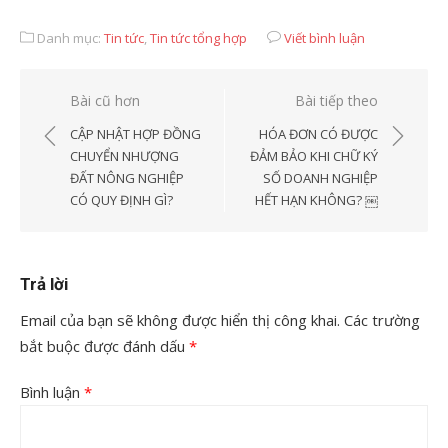
Danh mục:
Tin tức
,
Tin tức tổng hợp
Viết bình luận
Điều
Bài cũ hơn
Bài tiếp theo
hướng
CẬP NHẬT HỢP ĐỒNG
HÓA ĐƠN CÓ ĐƯỢC
bài
CHUYỂN NHƯỢNG
ĐẢM BẢO KHI CHỮ KÝ
ĐẤT NÔNG NGHIỆP
SỐ DOANH NGHIỆP
viết
CÓ QUY ĐỊNH GÌ?
HẾT HẠN KHÔNG? ￼
Trả lời
Email của bạn sẽ không được hiển thị công khai.
Các trường
bắt buộc được đánh dấu
*
Bình luận
*