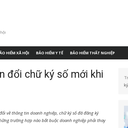
 hội
ẢO HIỂM XÃ HỘI
BẢO HIỂM Y TẾ
BẢO HIỂM THẤT NGHIỆP
 đổi chữ ký số mới khi
T
ký
đổi về thông tin doanh nghiệp, chữ ký số đã đăng ký
 những trường hợp nào bắt buộc doanh nghiệp phải thay