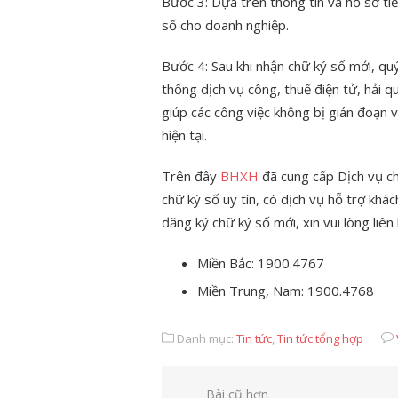
Bước 3: Dựa trên thông tin và hồ sơ ti
số cho doanh nghiệp.
Bước 4: Sau khi nhận chữ ký số mới, quý
thống dịch vụ công, thuế điện tử, hải qu
giúp các công việc không bị gián đoạn 
hiện tại.
Trên đây
BHXH
đã cung cấp Dịch vụ 
chữ ký số uy tín, có dịch vụ hỗ trợ kh
đăng ký chữ ký số mới, xin vui lòng liên
Miền Bắc: 1900.4767
Miền Trung, Nam: 1900.4768
Danh mục:
Tin tức
,
Tin tức tổng hợp
Điều
Bài cũ hơn