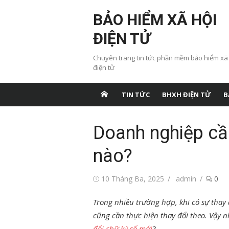
Chuyển
BẢO HIỂM XÃ HỘI
tới
nội
ĐIỆN TỬ
dung
Chuyên trang tin tức phần mềm bảo hiểm xã
điện tử
TIN TỨC
BHXH ĐIỆN TỬ
B
Doanh nghiệp cần
nào?
Đăng
Tác
10 Tháng Ba, 2025
admin
0
vào
giả
Trong nhiều trường hợp, khi có sự thay 
cũng cần thực hiện thay đổi theo. Vậy
đổi chữ ký số mới
?