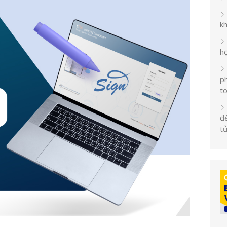
k
h
ph
t
đế
t