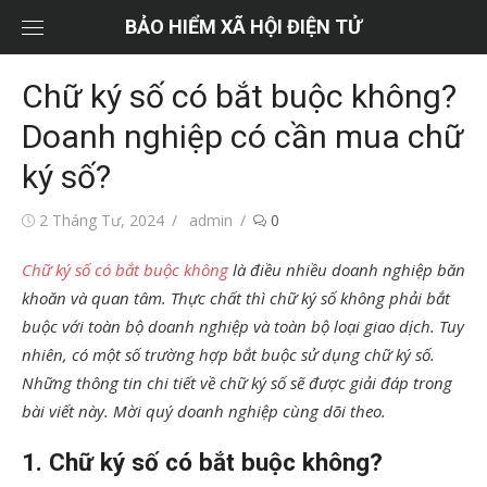
Chuyển
BẢO HIỂM XÃ HỘI ĐIỆN TỬ
tới
nội
Chữ ký số có bắt buộc không?
dung
Doanh nghiệp có cần mua chữ
ký số?
Đăng
Tác
2 Tháng Tư, 2024
admin
0
vào
giả
Chữ ký số có bắt buộc không
là điều nhiều doanh nghiệp băn
khoăn và quan tâm. Thực chất thì chữ ký số không phải bắt
buộc với toàn bộ doanh nghiệp và toàn bộ loại giao dịch. Tuy
nhiên, có một số trường hợp bắt buộc sử dụng chữ ký số.
Những thông tin chi tiết về chữ ký số sẽ được giải đáp trong
bài viết này. Mời quý doanh nghiệp cùng dõi theo.
1. Chữ ký số có bắt buộc không?