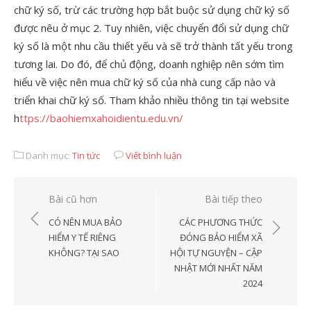
chữ ký số, trừ các trường hợp bắt buộc sử dụng chữ ký số
được nêu ở mục 2. Tuy nhiên, việc chuyển đổi sử dụng chữ
ký số là một nhu cầu thiết yếu và sẽ trở thành tất yếu trong
tương lai. Do đó, để chủ động, doanh nghiệp nên sớm tìm
hiểu về việc nên mua chữ ký số của nhà cung cấp nào và
triển khai chữ ký số. Tham khảo nhiều thông tin tại website
h
ttps://baohiemxahoidientu.edu.vn/
Danh mục:
Tin tức
Viết bình luận
Điều
Bài cũ hơn
Bài tiếp theo
hướng
CÓ NÊN MUA BẢO
CÁC PHƯƠNG THỨC
bài
HIỂM Y TẾ RIÊNG
ĐÓNG BẢO HIỂM XÃ
KHÔNG? TẠI SAO
HỘI TỰ NGUYỆN – CẬP
viết
NHẬT MỚI NHẤT NĂM
2024