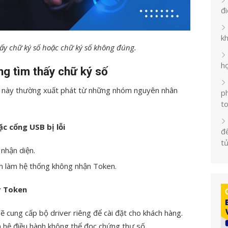
đ
k
hấy chữ ký số hoặc chữ ký số không đúng.
h
g tìm thấy chữ ký số
cố này thường xuất phát từ những nhóm nguyên nhân
ph
t
 cổng USB bị lỗi
đế
t
 nhận diện.
m làm hệ thống không nhận Token.
r Token
ẽ cung cấp bộ driver riêng để cài đặt cho khách hàng.
ến hệ điều hành không thể đọc chứng thư số.