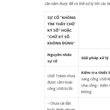
cần nắm được để có thể xử lý tốt các tì
SỰ CỐ “KHÔNG
TÌM THẤY CHỮ
KÝ SỐ”
HOẶC
“CHỮ KÝ SỐ
KHÔNG ĐÚNG”
Nguyên nhân
Giải pháp xử lý
sự cố
Kiểm tra thiết 
USB Token chưa
sang cổng USB kh
được cắm hoặc
chia cổng.- Kiểm 
cổng USB bị lỗi
không.
– Chưa cài đặt
hoặc thiếu driver