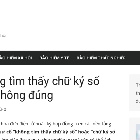
 hội
ẢO HIỂM XÃ HỘI
BẢO HIỂM Y TẾ
BẢO HIỂM THẤT NGHIỆP
g tìm thấy chữ ký số
T
không đúng
t
đ
0
ký hóa đơn điện tử hoặc ký hợp đồng trên các nền tảng
sự cố “không tìm thấy chữ ký số” hoặc “chữ ký số
ỉ làm gián đoạn quy trình nghiệp vụ mà còn có thể ảnh