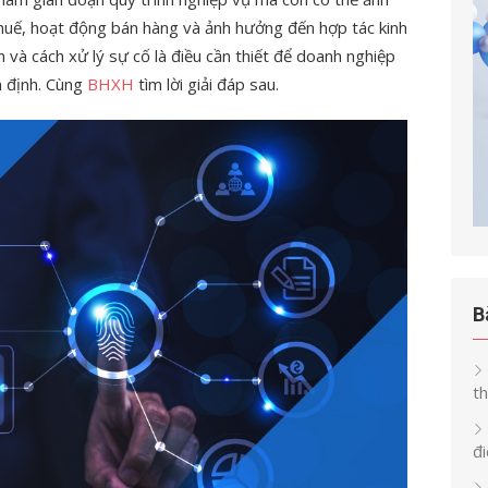
thuế, hoạt động bán hàng và ảnh hưởng đến hợp tác kinh
 và cách xử lý sự cố là điều cần thiết để doanh nghiệp
n định. Cùng
BHXH
tìm lời giải đáp sau.
B
th
đi