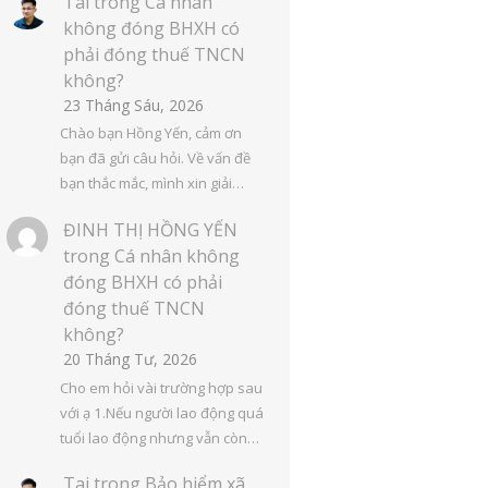
Tai
trong
Cá nhân
không đóng BHXH có
phải đóng thuế TNCN
không?
23 Tháng Sáu, 2026
Chào bạn Hồng Yến, cảm ơn
bạn đã gửi câu hỏi. Về vấn đề
bạn thắc mắc, mình xin giải…
ĐINH THỊ HỒNG YẾN
trong
Cá nhân không
đóng BHXH có phải
đóng thuế TNCN
không?
20 Tháng Tư, 2026
Cho em hỏi vài trường hợp sau
với ạ 1.Nếu người lao động quá
tuổi lao động nhưng vẫn còn…
Tai
trong
Bảo hiểm xã