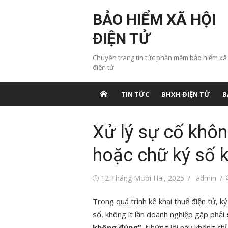
Chuyển
BẢO HIỂM XÃ HỘI
tới
nội
ĐIỆN TỬ
dung
Chuyên trang tin tức phần mềm bảo hiểm xã
điện tử
TIN TỨC
BHXH ĐIỆN TỬ
B
Xử lý sự cố khôn
hoặc chữ ký số 
Đăng
Tác
12 Tháng Mười Hai, 2025
admin
vào
giả
Trong quá trình kê khai thuế điện tử, 
số, không ít lần doanh nghiệp gặp phải
không đúng”
. Những lỗi này không ch