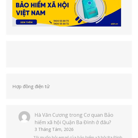
Hợp đồng điện tử
Hà Văn Cương
trong
Cơ quan Bảo
hiểm xã hội Quận Ba Đình ở đâu?
3 Tháng Tám, 2026
Tôi muốn hỏi email của bảo hiểm xã hội Ba Đình