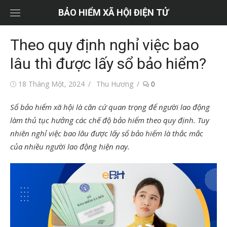
Chuyển
BẢO HIỂM XÃ HỘI ĐIỆN TỬ
tới
nội
Theo quy định nghỉ việc bao
dung
lâu thì được lấy sổ bảo hiểm?
Đăng
Tác
18 Tháng Một, 2024
Thu Hương
0
vào
giả
Sổ bảo hiểm xã hội là căn cứ quan trọng để người lao động
làm thủ tục hưởng các chế độ bảo hiểm theo quy định. Tuy
nhiên nghỉ việc bao lâu được lấy sổ bảo hiểm là thắc mắc
của nhiều người lao động hiện nay.