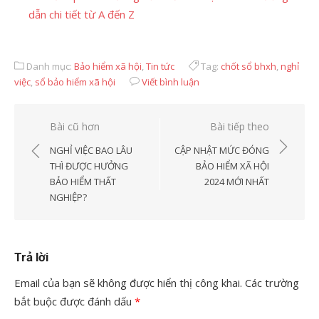
dẫn chi tiết từ A đến Z
Danh mục:
Bảo hiểm xã hội
,
Tin tức
Tag:
chốt sổ bhxh
,
nghỉ
việc
,
sổ bảo hiểm xã hội
Viết bình luận
Điều
Bài cũ hơn
Bài tiếp theo
hướng
NGHỈ VIỆC BAO LÂU
CẬP NHẬT MỨC ĐÓNG
bài
THÌ ĐƯỢC HƯỞNG
BẢO HIỂM XÃ HỘI
BẢO HIỂM THẤT
2024 MỚI NHẤT
viết
NGHIỆP?
Trả lời
Email của bạn sẽ không được hiển thị công khai.
Các trường
bắt buộc được đánh dấu
*