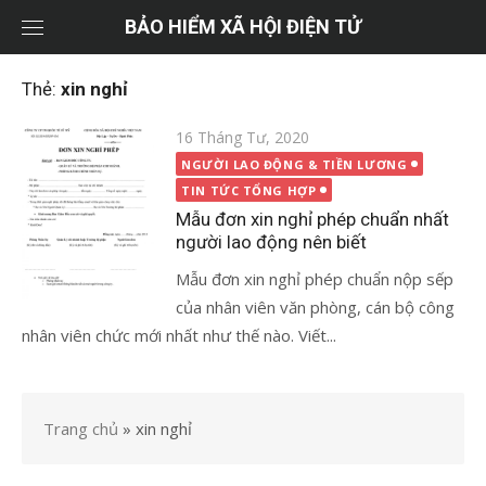
Chuyển
BẢO HIỂM XÃ HỘI ĐIỆN TỬ
tới
nội
Thẻ:
xin nghỉ
dung
Đăng
16 Tháng Tư, 2020
vào
NGƯỜI LAO ĐỘNG & TIỀN LƯƠNG
TIN TỨC TỔNG HỢP
Mẫu đơn xin nghỉ phép chuẩn nhất
người lao động nên biết
Mẫu đơn xin nghỉ phép chuẩn nộp sếp
của nhân viên văn phòng, cán bộ công
nhân viên chức mới nhất như thế nào. Viết...
Trang chủ
»
xin nghỉ