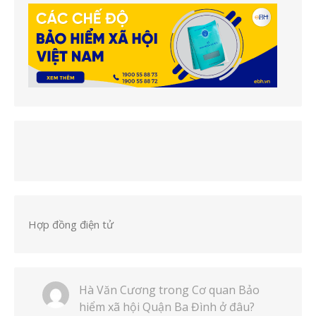
Hợp đồng điện tử
Hà Văn Cương
trong
Cơ quan Bảo
hiểm xã hội Quận Ba Đình ở đâu?