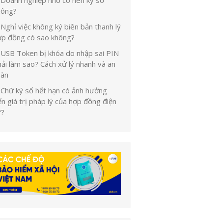
Doanh nghiệp nhỏ có nên ký số
hông?
Nghỉ việc không ký biên bản thanh lý
ợp đồng có sao không?
USB Token bị khóa do nhập sai PIN
ải làm sao? Cách xử lý nhanh và an
oàn
Chữ ký số hết hạn có ảnh hưởng
n giá trị pháp lý của hợp đồng điện
ử?