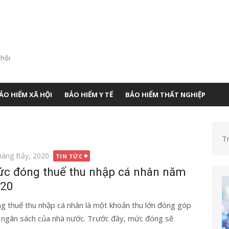
 hội
ẢO HIỂM XÃ HỘI
BẢO HIỂM Y TẾ
BẢO HIỂM THẤT NGHIỆP
T
g
háng Bảy, 2020
TIN TỨC
c đóng thuế thu nhập cá nhân năm
20
g thuế thu nhập cá nhân là một khoản thu lớn đóng góp
 ngân sách của nhà nước. Trước đây, mức đóng sẽ