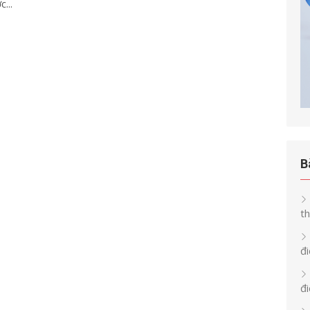
...
B
th
đi
đ