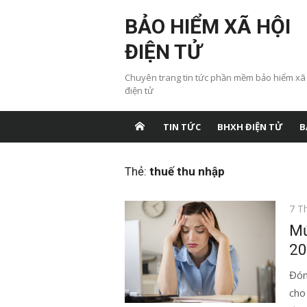
Chuyển
BẢO HIỂM XÃ HỘI
tới
nội
ĐIỆN TỬ
dung
Chuyên trang tin tức phần mềm bảo hiểm xã
điện tử
TIN TỨC
BHXH ĐIỆN TỬ
B
Thẻ:
thuế thu nhập
Đăn
7 T
vào
Mứ
20
Đón
cho