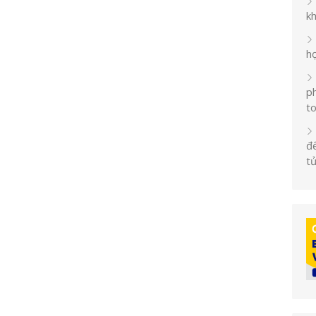
k
h
ph
t
đế
t