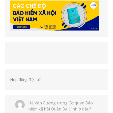
Hợp đồng điện tử
Hà Văn Cương
trong
Cơ quan Bảo
hiểm xã hội Quận Ba Đình ở đâu?