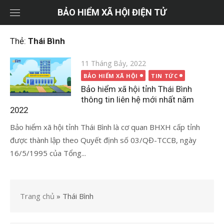
Chuyển
BẢO HIỂM XÃ HỘI ĐIỆN TỬ
tới
nội
Thẻ:
Thái Bình
dung
Đăng
11 Tháng Bảy, 2022
vào
BẢO HIỂM XÃ HỘI
TIN TỨC
Bảo hiểm xã hội tỉnh Thái Bình
thông tin liên hệ mới nhất năm
2022
Bảo hiểm xã hội tỉnh Thái Bình là cơ quan BHXH cấp tỉnh
được thành lập theo Quyết định số 03/QĐ-TCCB, ngày
16/5/1995 của Tổng...
Trang chủ
»
Thái Bình