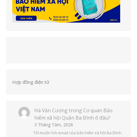
Hợp đồng điện tử
Hà Văn Cương
trong
Cơ quan Bảo
hiểm xã hội Quận Ba Đình ở đâu?
3 Tháng Tám, 2026
Tôi muốn hỏi email của bảo hiểm xã hội Ba Đình