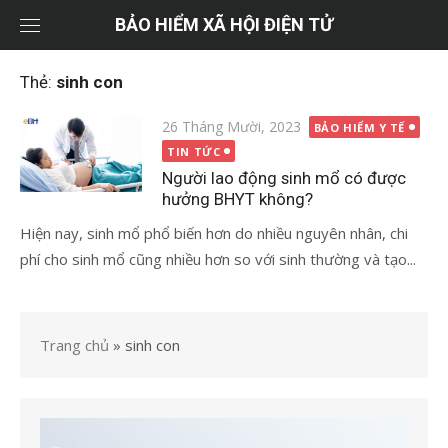
Chuyển
BẢO HIỂM XÃ HỘI ĐIỆN TỬ
tới
nội
Thẻ:
sinh con
dung
Đăng
26 Tháng Mười, 2023
BẢO HIỂM Y TẾ
vào
TIN TỨC
Người lao động sinh mổ có được
hưởng BHYT không?
Hiện nay, sinh mổ phổ biến hơn do nhiều nguyên nhân, chi
phí cho sinh mổ cũng nhiều hơn so với sinh thường và tạo...
Trang chủ
»
sinh con