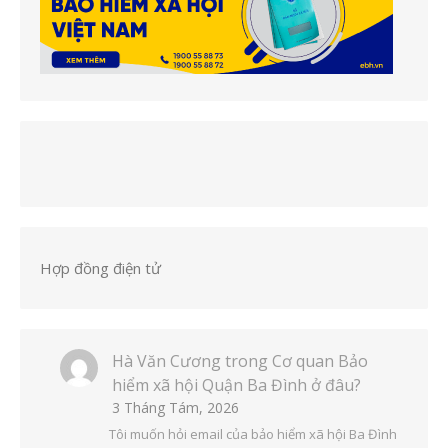
Hợp đồng điện tử
Hà Văn Cương
trong
Cơ quan Bảo
hiểm xã hội Quận Ba Đình ở đâu?
3 Tháng Tám, 2026
Tôi muốn hỏi email của bảo hiểm xã hội Ba Đình