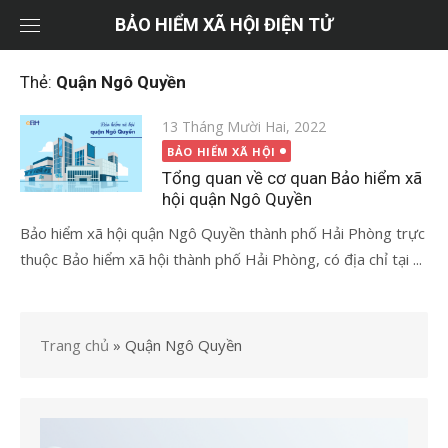
Chuyển
BẢO HIỂM XÃ HỘI ĐIỆN TỬ
tới
nội
Thẻ:
Quận Ngô Quyền
dung
Đăng
13 Tháng Mười Hai, 2022
vào
BẢO HIỂM XÃ HỘI
Tổng quan về cơ quan Bảo hiểm xã
hội quận Ngô Quyền
Bảo hiểm xã hội quận Ngô Quyền thành phố Hải Phòng trực
thuộc Bảo hiểm xã hội thành phố Hải Phòng, có địa chỉ tại ...
Trang chủ
»
Quận Ngô Quyền