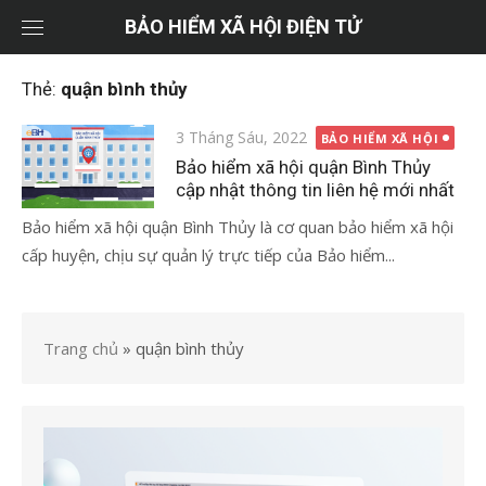
Chuyển
BẢO HIỂM XÃ HỘI ĐIỆN TỬ
tới
nội
Thẻ:
quận bình thủy
dung
Đăng
3 Tháng Sáu, 2022
BẢO HIỂM XÃ HỘI
vào
Bảo hiểm xã hội quận Bình Thủy
cập nhật thông tin liên hệ mới nhất
Bảo hiểm xã hội quận Bình Thủy là cơ quan bảo hiểm xã hội
cấp huyện, chịu sự quản lý trực tiếp của Bảo hiểm...
Trang chủ
»
quận bình thủy