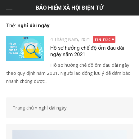
Chuyển
BẢO HIỂM XÃ HỘI ĐIỆN TỬ
tới
nội
Thẻ:
nghỉ dài ngày
dung
Đăng
4 Tháng Năm, 2021
TIN TỨC
vào
Hồ sơ hưởng chế độ ốm đau dài
ngày năm 2021
Hồ sơ hưởng chế độ ốm đau dài ngày
theo quy định năm 2021. Người lao động lưu ý để đảm bảo
nhanh chóng được...
Trang chủ
»
nghỉ dài ngày