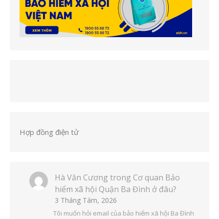
Hợp đồng điện tử
Hà Văn Cương
trong
Cơ quan Bảo
hiểm xã hội Quận Ba Đình ở đâu?
3 Tháng Tám, 2026
Tôi muốn hỏi email của bảo hiểm xã hội Ba Đình