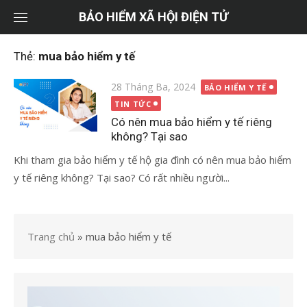
Chuyển
BẢO HIỂM XÃ HỘI ĐIỆN TỬ
tới
nội
Thẻ:
mua bảo hiểm y tế
dung
Đăng
28 Tháng Ba, 2024
BẢO HIỂM Y TẾ
vào
TIN TỨC
Có nên mua bảo hiểm y tế riêng
không? Tại sao
Khi tham gia bảo hiểm y tế hộ gia đình có nên mua bảo hiểm
y tế riêng không? Tại sao? Có rất nhiều người...
Trang chủ
»
mua bảo hiểm y tế