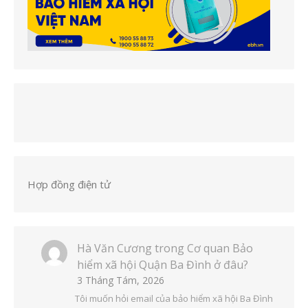
Hợp đồng điện tử
Hà Văn Cương
trong
Cơ quan Bảo
hiểm xã hội Quận Ba Đình ở đâu?
3 Tháng Tám, 2026
Tôi muốn hỏi email của bảo hiểm xã hội Ba Đình