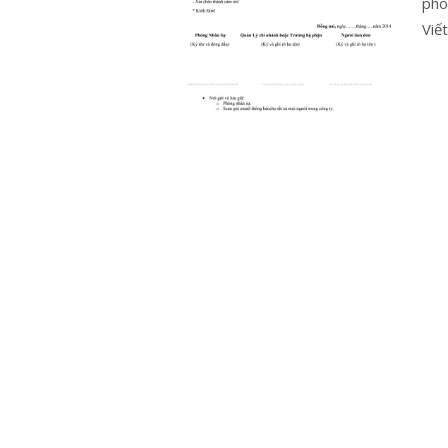
phò
Viết.