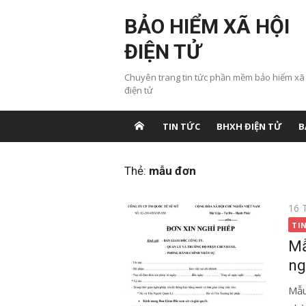
Chuyển
BẢO HIỂM XÃ HỘI
tới
nội
ĐIỆN TỬ
dung
Chuyên trang tin tức phần mềm bảo hiểm xã
điện tử
TIN TỨC
BHXH ĐIỆN TỬ
B
Thẻ:
mẫu đơn
Đăn
16 
vào
TI
Mẫ
ng
Mẫu