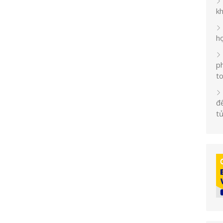
k
h
ph
t
đế
t