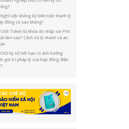
Doanh nghiệp nhỏ có nên ký số
hông?
Nghỉ việc không ký biên bản thanh lý
ợp đồng có sao không?
USB Token bị khóa do nhập sai PIN
ải làm sao? Cách xử lý nhanh và an
oàn
Chữ ký số hết hạn có ảnh hưởng
n giá trị pháp lý của hợp đồng điện
ử?