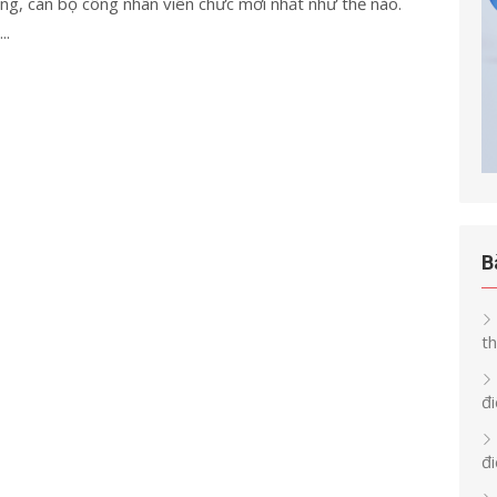
ng, cán bộ công nhân viên chức mới nhất như thế nào.
..
B
th
đi
đ