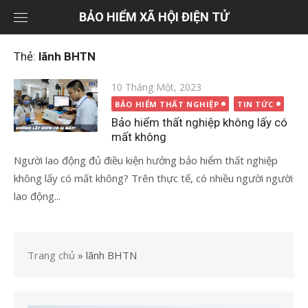
Chuyển
BẢO HIỂM XÃ HỘI ĐIỆN TỬ
tới
nội
Thẻ:
lãnh BHTN
dung
Đăng
10 Tháng Một, 2023
vào
BẢO HIỂM THẤT NGHIỆP
TIN TỨC
Bảo hiểm thất nghiệp không lấy có
mất không
Người lao động đủ điều kiện hưởng bảo hiểm thất nghiệp
không lấy có mất không? Trên thực tế, có nhiều người người
lao động...
Trang chủ
»
lãnh BHTN