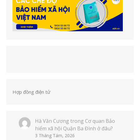
Hợp đồng điện tử
Hà Văn Cương
trong
Cơ quan Bảo
hiểm xã hội Quận Ba Đình ở đâu?
3 Tháng Tám, 2026