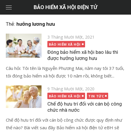
Chuyển
BẢO HIỂM XÃ HỘI ĐIỆN TỬ
tới
nội
Thẻ:
hưởng lương hưu
dung
Đăng
3 Tháng Mười Một, 2021
vào
BẢO HIỂM XÃ HỘI
Đóng bảo hiểm xã hội bao lâu thì
được hưởng lương hưu
Câu hỏi: Tôi tên là Nguyễn Phương Mai, năm nay tôi 37 tuổi,
tôi đóng bảo hiểm xã hội được 10 năm rồi, không biết...
Đăng
9 Tháng Mười Một, 2020
vào
BẢO HIỂM XÃ HỘI
TIN TỨC
Chế độ hưu trí đối với cán bộ công
chức nhà nước
Chế độ hưu trí đối với cán bộ công chức được quy định như
thế nào? Bài viết sau đây Bảo hiểm xã hội điện tử eBH sẽ