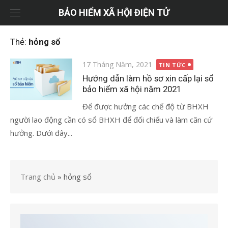
Chuyển
BẢO HIỂM XÃ HỘI ĐIỆN TỬ
tới
nội
Thẻ:
hỏng sổ
dung
Đăng
17 Tháng Năm, 2021
TIN TỨC
vào
Hướng dẫn làm hồ sơ xin cấp lại sổ
bảo hiểm xã hội năm 2021
Để được hưởng các chế độ từ BHXH
người lao động cần có sổ BHXH để đối chiếu và làm căn cứ
hưởng. Dưới đây...
Trang chủ
»
hỏng sổ