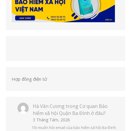
Hợp đồng điện tử
Hà Văn Cương
trong
Cơ quan Bảo
hiểm xã hội Quận Ba Đình ở đâu?
3 Tháng Tám, 2026
Tôi muốn hỏi email của bảo hiểm xã hội Ba Đình